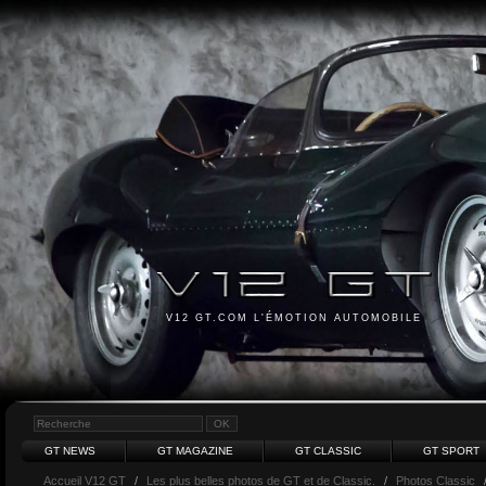
V12 GT.COM L'ÉMOTION AUTOMOBILE
GT NEWS
GT MAGAZINE
GT CLASSIC
GT SPORT
Accueil V12 GT
/
Les plus belles photos de GT et de Classic.
/
Photos Classic