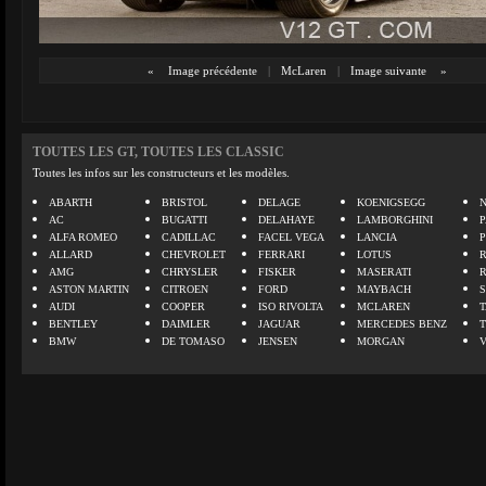
«
Image précédente
|
McLaren
|
Image suivante
»
TOUTES LES GT, TOUTES LES CLASSIC
Toutes les infos sur les constructeurs et les modèles.
ABARTH
BRISTOL
DELAGE
KOENIGSEGG
N
AC
BUGATTI
DELAHAYE
LAMBORGHINI
P
ALFA ROMEO
CADILLAC
FACEL VEGA
LANCIA
ALLARD
CHEVROLET
FERRARI
LOTUS
AMG
CHRYSLER
FISKER
MASERATI
ASTON MARTIN
CITROEN
FORD
MAYBACH
AUDI
COOPER
ISO RIVOLTA
MCLAREN
BENTLEY
DAIMLER
JAGUAR
MERCEDES BENZ
BMW
DE TOMASO
JENSEN
MORGAN