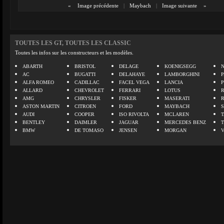
«
Image précédente
|
Maybach
|
Image suivante
»
TOUTES LES GT, TOUTES LES CLASSIC
Toutes les infos sur les constructeurs et les modèles.
ABARTH
BRISTOL
DELAGE
KOENIGSEGG
N
AC
BUGATTI
DELAHAYE
LAMBORGHINI
P
ALFA ROMEO
CADILLAC
FACEL VEGA
LANCIA
ALLARD
CHEVROLET
FERRARI
LOTUS
AMG
CHRYSLER
FISKER
MASERATI
ASTON MARTIN
CITROEN
FORD
MAYBACH
AUDI
COOPER
ISO RIVOLTA
MCLAREN
BENTLEY
DAIMLER
JAGUAR
MERCEDES BENZ
BMW
DE TOMASO
JENSEN
MORGAN