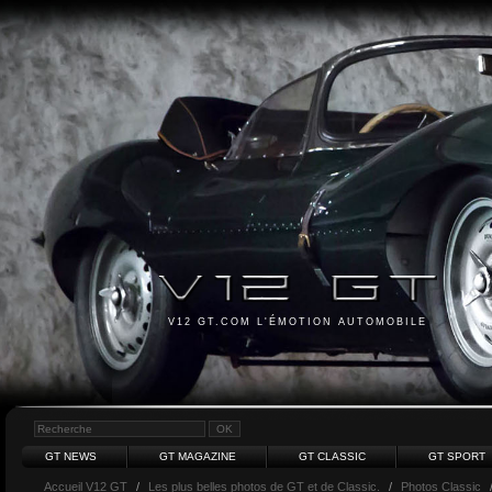
V12 GT.COM L'ÉMOTION AUTOMOBILE
GT NEWS
GT MAGAZINE
GT CLASSIC
GT SPORT
Accueil V12 GT
/
Les plus belles photos de GT et de Classic.
/
Photos Classic