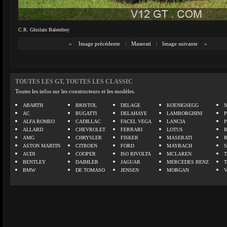
C.R. Ghislain Balemboy
«
Image précédente
|
Maserati
|
Image suivante
»
TOUTES LES GT, TOUTES LES CLASSIC
Toutes les infos sur les constructeurs et les modèles.
ABARTH
BRISTOL
DELAGE
KOENIGSEGG
N
AC
BUGATTI
DELAHAYE
LAMBORGHINI
P
ALFA ROMEO
CADILLAC
FACEL VEGA
LANCIA
ALLARD
CHEVROLET
FERRARI
LOTUS
AMG
CHRYSLER
FISKER
MASERATI
ASTON MARTIN
CITROEN
FORD
MAYBACH
AUDI
COOPER
ISO RIVOLTA
MCLAREN
BENTLEY
DAIMLER
JAGUAR
MERCEDES BENZ
BMW
DE TOMASO
JENSEN
MORGAN