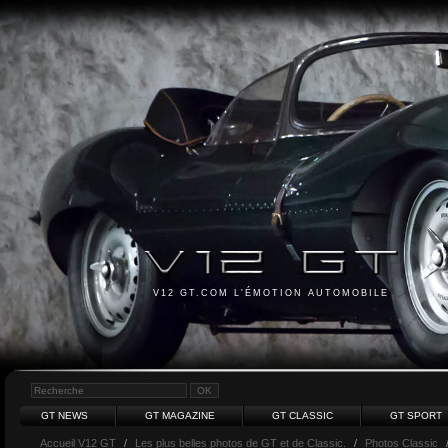
V12 GT.COM L'ÉMOTION AUTOMOBILE
GT NEWS
GT MAGAZINE
GT CLASSIC
GT SPORT
Accueil V12 GT
/
Les plus belles photos de GT et de Classic.
/
Photos Classic