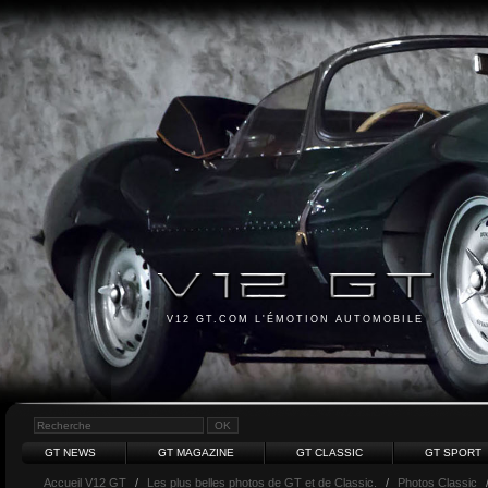
V12 GT.COM L'ÉMOTION AUTOMOBILE
GT NEWS
GT MAGAZINE
GT CLASSIC
GT SPORT
Accueil V12 GT
/
Les plus belles photos de GT et de Classic.
/
Photos Classic