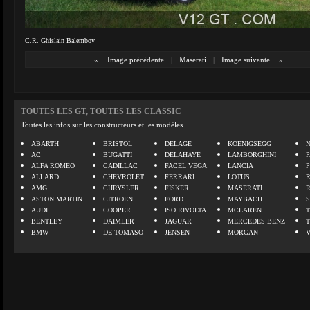
C.R. Ghislain Balemboy
«
Image précédente
|
Maserati
|
Image suivante
»
TOUTES LES GT, TOUTES LES CLASSIC
Toutes les infos sur les constructeurs et les modèles.
ABARTH
BRISTOL
DELAGE
KOENIGSEGG
N
AC
BUGATTI
DELAHAYE
LAMBORGHINI
P
ALFA ROMEO
CADILLAC
FACEL VEGA
LANCIA
ALLARD
CHEVROLET
FERRARI
LOTUS
AMG
CHRYSLER
FISKER
MASERATI
ASTON MARTIN
CITROEN
FORD
MAYBACH
AUDI
COOPER
ISO RIVOLTA
MCLAREN
BENTLEY
DAIMLER
JAGUAR
MERCEDES BENZ
BMW
DE TOMASO
JENSEN
MORGAN