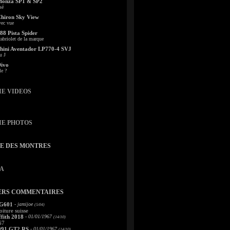
Monza SP1 & SP2
sé
Chiron Sky View
vec vue
88 Pista Spider
abriolet de la marque
ini Aventador LP770-4 SVJ
u J
Divo
le ?
IE VIDEOS
IE PHOTOS
TE DES MONTRES
A
ERS COMMENTAIRES
 G601
- jamijoe
(5/04)
oiture suisse
fith 2018
- 01/01/1967
(14/10)
67
991 GT2 RS
- 01/01/1967
(14/10)