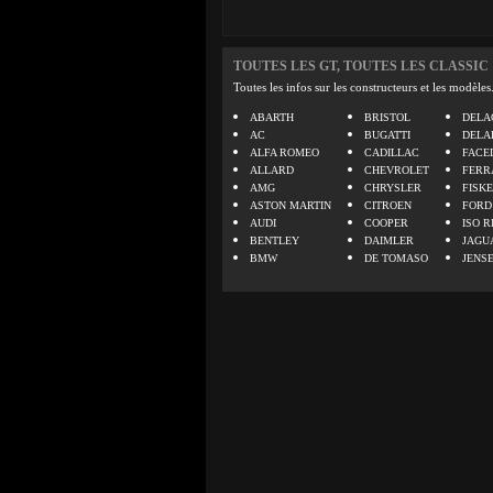
TOUTES LES GT, TOUTES LES CLASSIC
Toutes les infos sur les constructeurs et les modèles
ABARTH
BRISTOL
DELA
AC
BUGATTI
DELA
ALFA ROMEO
CADILLAC
FACE
ALLARD
CHEVROLET
FERR
AMG
CHRYSLER
FISK
ASTON MARTIN
CITROEN
FORD
AUDI
COOPER
ISO R
BENTLEY
DAIMLER
JAGU
BMW
DE TOMASO
JENS