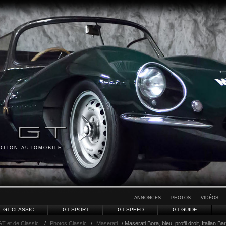
MOTION AUTOMOBILE
ANNONCES
PHOTOS
VIDÉOS
GT CLASSIC
GT SPORT
GT SPEED
GT GUIDE
GT et de Classic.
/
Photos Classic
/
Maserati
/ Maserati Bora, bleu, profil droit, Italian Ba