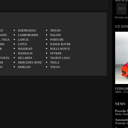
Mot de pa
.
GT AN
GE
KOENIGSEGG
NISSAN
HAYE
LAMBORGHINI
PAGANI
L VEGA
LANCIA
PORSCHE
ARI
LOTUS
RANGE ROVER
ER
MASERATI
ROLLS ROYCE
MAYBACH
SPYKER
IVOLTA
MCLAREN
TALBOT LAGO
AR
MERCEDES BENZ
TESLA
EN
MORGAN
VOLVO
FERRARI 
2004 - 571
NEWS
Porsche 
Moby Dick 
Automobi
Braquage à 