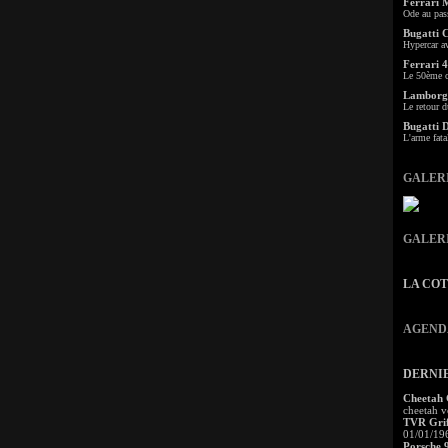
Ferrari 
Ode au pas
Bugatti 
Hypercar a
Ferrari 4
Le 50ème c
Lamborgh
Le retour d
Bugatti 
L'arme fata
GALER
GALER
LA CO
AGEND
DERNI
Cheetah
cheetah v
TVR Grif
01/01/19
Porsche 