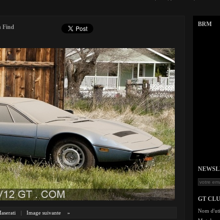
BRM
n Find
NEWSLET
GT CL
Nom d'uti
aserati
|
Image suivante
»