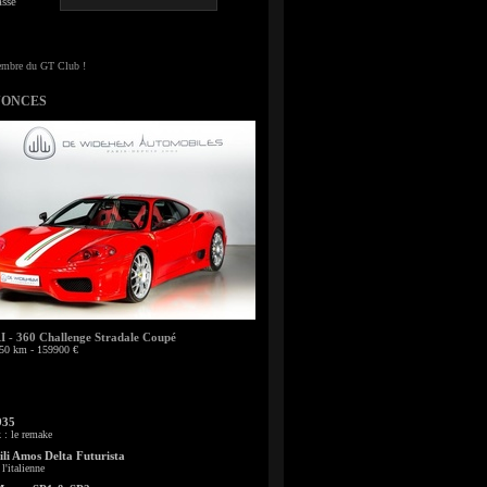
sse
NONCES
- 360 Challenge Stradale Coupé
50 km - 159900 €
935
: le remake
li Amos Delta Futurista
l'italienne