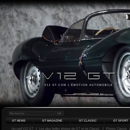
V12 GT.COM L'ÉMOTION AUTOMOBILE
GT NEWS
GT MAGAZINE
GT CLASSIC
GT SPORT
Accueil V12 GT
/
Les plus belles photos de GT et de Classic.
/
Photos Classic