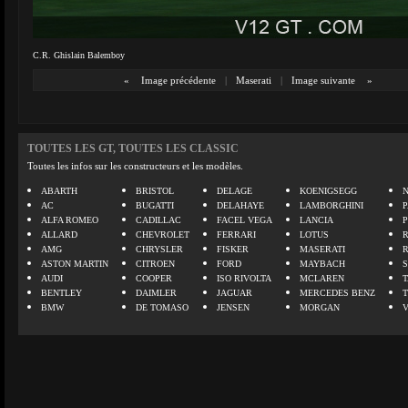
C.R. Ghislain Balemboy
«
Image précédente
|
Maserati
|
Image suivante
»
TOUTES LES GT, TOUTES LES CLASSIC
Toutes les infos sur les constructeurs et les modèles.
ABARTH
BRISTOL
DELAGE
KOENIGSEGG
N
AC
BUGATTI
DELAHAYE
LAMBORGHINI
P
ALFA ROMEO
CADILLAC
FACEL VEGA
LANCIA
ALLARD
CHEVROLET
FERRARI
LOTUS
AMG
CHRYSLER
FISKER
MASERATI
ASTON MARTIN
CITROEN
FORD
MAYBACH
AUDI
COOPER
ISO RIVOLTA
MCLAREN
BENTLEY
DAIMLER
JAGUAR
MERCEDES BENZ
BMW
DE TOMASO
JENSEN
MORGAN