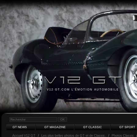
V12 GT.COM L'ÉMOTION AUTOMOBILE
GT NEWS
GT MAGAZINE
GT CLASSIC
GT SPORT
Accueil V12 GT
/
Les plus belles photos de GT et de Classic.
/
Photos Classic