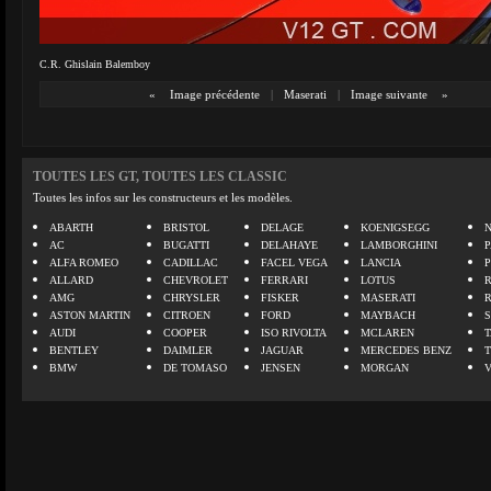
C.R. Ghislain Balemboy
«
Image précédente
|
Maserati
|
Image suivante
»
TOUTES LES GT, TOUTES LES CLASSIC
Toutes les infos sur les constructeurs et les modèles.
ABARTH
BRISTOL
DELAGE
KOENIGSEGG
N
AC
BUGATTI
DELAHAYE
LAMBORGHINI
P
ALFA ROMEO
CADILLAC
FACEL VEGA
LANCIA
ALLARD
CHEVROLET
FERRARI
LOTUS
AMG
CHRYSLER
FISKER
MASERATI
ASTON MARTIN
CITROEN
FORD
MAYBACH
AUDI
COOPER
ISO RIVOLTA
MCLAREN
BENTLEY
DAIMLER
JAGUAR
MERCEDES BENZ
BMW
DE TOMASO
JENSEN
MORGAN