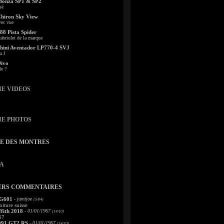
Monza SP1 & SP2
sé
Chiron Sky View
vec vue
88 Pista Spider
abriolet de la marque
ini Aventador LP770-4 SVJ
u J
Divo
le ?
IE VIDEOS
IE PHOTOS
TE DES MONTRES
A
ERS COMMENTAIRES
 G601
- jamijoe
(5/04)
oiture suisse
fith 2018
- 01/01/1967
(14/10)
67
991 GT2 RS
- 01/01/1967
(14/10)