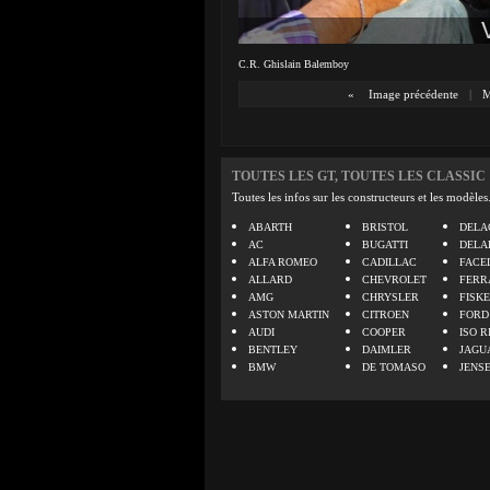
C.R. Ghislain Balemboy
«
Image précédente
|
M
TOUTES LES GT, TOUTES LES CLASSIC
Toutes les infos sur les constructeurs et les modèles
ABARTH
BRISTOL
DELA
AC
BUGATTI
DELA
ALFA ROMEO
CADILLAC
FACE
ALLARD
CHEVROLET
FERR
AMG
CHRYSLER
FISK
ASTON MARTIN
CITROEN
FORD
AUDI
COOPER
ISO R
BENTLEY
DAIMLER
JAGU
BMW
DE TOMASO
JENS