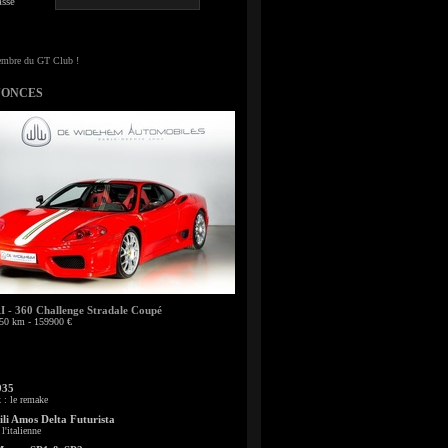
sse
NONCES
- 360 Challenge Stradale Coupé
50 km - 159900 €
935
: le remake
li Amos Delta Futurista
l'italienne