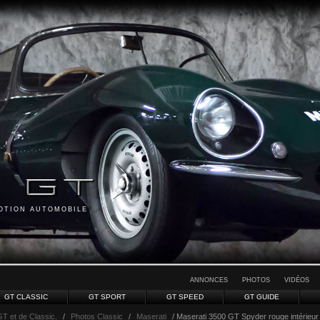
MOTION AUTOMOBILE
ANNONCES
PHOTOS
VIDÉOS
GT CLASSIC
GT SPORT
GT SPEED
GT GUIDE
GT et de Classic.
/
Photos Classic
/
Maserati
/ Maserati 3500 GT Spyder rouge intérieur 