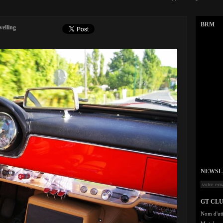
BRM
velling
NEWSLET
GT CL
Nom d'uti