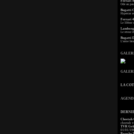
Ferrari 
Ode au pas
Bugatti 
Hypercar a
Ferrari 4
Le 50ème c
Lamborgh
Le retour d
Bugatti 
L'arme fata
GALER
GALER
LA CO
AGEND
DERNI
Cheetah
cheetah v
TVR Grif
01/01/19
Porsche 