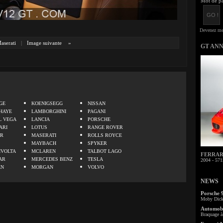
Mot de pa
aserati
|
Image suivante
»
GT AN
.
GE
KOENIGSEGG
NISSAN
HAYE
LAMBORGHINI
PAGANI
L VEGA
LANCIA
PORSCHE
ARI
LOTUS
RANGE ROVER
ER
MASERATI
ROLLS ROYCE
MAYBACH
SPYKER
IVOLTA
MCLAREN
TALBOT LAGO
FERRARI 
AR
MERCEDES BENZ
TESLA
2004 - 571
EN
MORGAN
VOLVO
NEWS
Porsche 
Moby Dick 
Automobi
Braquage à 