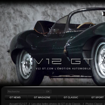
V12 GT.COM L'ÉMOTION AUTOMOBILE
GT NEWS
GT MAGAZINE
GT CLASSIC
GT SPORT
Accueil V12 GT
/
Les plus belles photos de GT et de Classic.
/
Photos Classic