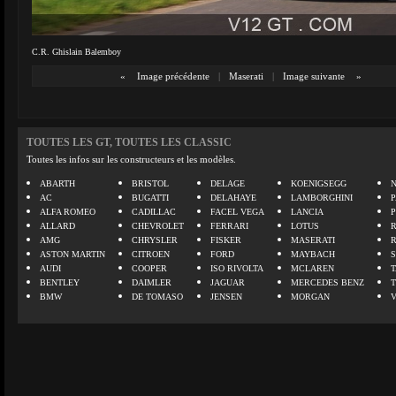
C.R. Ghislain Balemboy
«
Image précédente
|
Maserati
|
Image suivante
»
TOUTES LES GT, TOUTES LES CLASSIC
Toutes les infos sur les constructeurs et les modèles.
ABARTH
BRISTOL
DELAGE
KOENIGSEGG
N
AC
BUGATTI
DELAHAYE
LAMBORGHINI
P
ALFA ROMEO
CADILLAC
FACEL VEGA
LANCIA
ALLARD
CHEVROLET
FERRARI
LOTUS
AMG
CHRYSLER
FISKER
MASERATI
ASTON MARTIN
CITROEN
FORD
MAYBACH
AUDI
COOPER
ISO RIVOLTA
MCLAREN
BENTLEY
DAIMLER
JAGUAR
MERCEDES BENZ
BMW
DE TOMASO
JENSEN
MORGAN