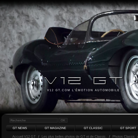
V12 GT.COM L'ÉMOTION AUTOMOBILE
GT NEWS
GT MAGAZINE
GT CLASSIC
GT SPORT
Accueil V12 GT
/
Les plus belles photos de GT et de Classic.
/
Photos Classic