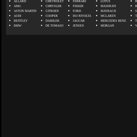
ALLARD
CHEVROLET
FERRARI
LOTUS
AMG
CHRYSLER
FISKER
MASERATI
ASTON MARTIN
CITROEN
FORD
MAYBACH
AUDI
COOPER
ISO RIVOLTA
MCLAREN
BENTLEY
DAIMLER
JAGUAR
MERCEDES BENZ
BMW
DE TOMASO
JENSEN
MORGAN