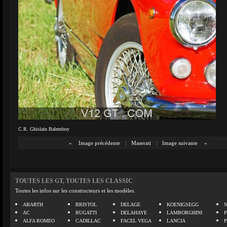
C.R. Ghislain Balemboy
«
Image précédente
|
Maserati
|
Image suivante
»
TOUTES LES GT, TOUTES LES CLASSIC
Toutes les infos sur les constructeurs et les modèles.
ABARTH
BRISTOL
DELAGE
KOENIGSEGG
N
AC
BUGATTI
DELAHAYE
LAMBORGHINI
P
ALFA ROMEO
CADILLAC
FACEL VEGA
LANCIA