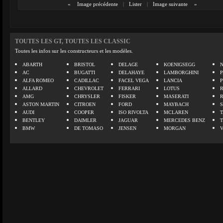
«
Image précédente
|
Lister
|
Image suivante
»
TOUTES LES GT, TOUTES LES CLASSIC
Toutes les infos sur les constructeurs et les modèles.
ABARTH
BRISTOL
DELAGE
KOENIGSEGG
N
AC
BUGATTI
DELAHAYE
LAMBORGHINI
P
ALFA ROMEO
CADILLAC
FACEL VEGA
LANCIA
ALLARD
CHEVROLET
FERRARI
LOTUS
AMG
CHRYSLER
FISKER
MASERATI
ASTON MARTIN
CITROEN
FORD
MAYBACH
AUDI
COOPER
ISO RIVOLTA
MCLAREN
BENTLEY
DAIMLER
JAGUAR
MERCEDES BENZ
BMW
DE TOMASO
JENSEN
MORGAN