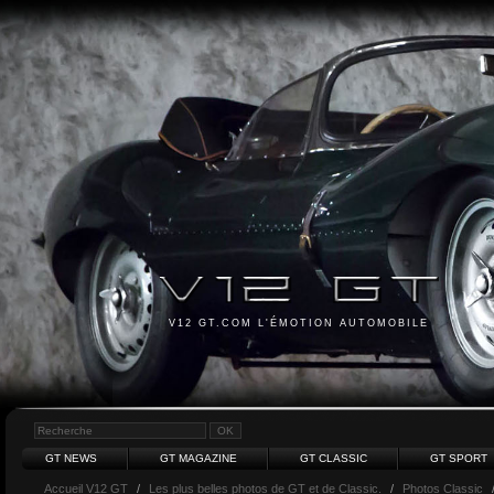
V12 GT.COM L'ÉMOTION AUTOMOBILE
GT NEWS
GT MAGAZINE
GT CLASSIC
GT SPORT
Accueil V12 GT
/
Les plus belles photos de GT et de Classic.
/
Photos Classic