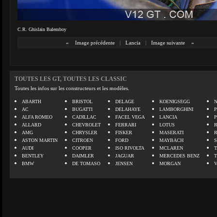
C.R. Ghislain Balemboy
«
Image précédente
|
Lancia
|
Image suivante
»
TOUTES LES GT, TOUTES LES CLASSIC
Toutes les infos sur les constructeurs et les modèles.
ABARTH
BRISTOL
DELAGE
KOENIGSEGG
N
AC
BUGATTI
DELAHAYE
LAMBORGHINI
P
ALFA ROMEO
CADILLAC
FACEL VEGA
LANCIA
ALLARD
CHEVROLET
FERRARI
LOTUS
AMG
CHRYSLER
FISKER
MASERATI
ASTON MARTIN
CITROEN
FORD
MAYBACH
AUDI
COOPER
ISO RIVOLTA
MCLAREN
BENTLEY
DAIMLER
JAGUAR
MERCEDES BENZ
BMW
DE TOMASO
JENSEN
MORGAN