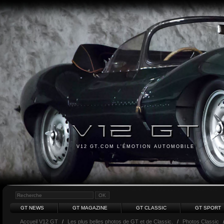
V12 GT.COM L'ÉMOTION AUTOMOBILE
GT NEWS
GT MAGAZINE
GT CLASSIC
GT SPORT
Accueil V12 GT
/
Les plus belles photos de GT et de Classic.
/
Photos Classic