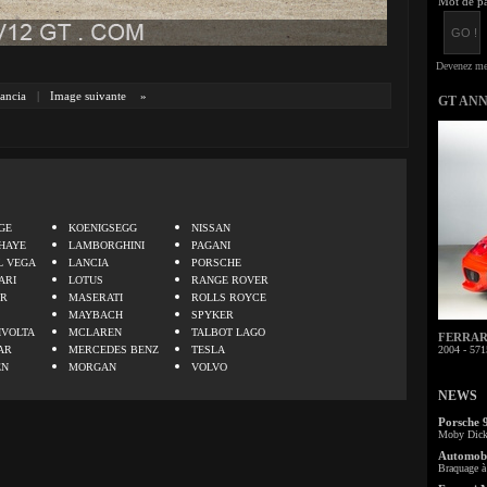
Mot de pa
ancia
|
Image suivante
»
GT AN
.
GE
KOENIGSEGG
NISSAN
HAYE
LAMBORGHINI
PAGANI
L VEGA
LANCIA
PORSCHE
ARI
LOTUS
RANGE ROVER
ER
MASERATI
ROLLS ROYCE
MAYBACH
SPYKER
IVOLTA
MCLAREN
TALBOT LAGO
FERRARI 
AR
MERCEDES BENZ
TESLA
2004 - 571
EN
MORGAN
VOLVO
NEWS
Porsche 
Moby Dick 
Automobi
Braquage à 