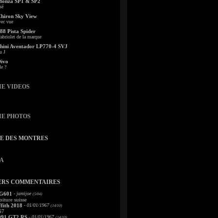
Monza SP1 & SP2
sé
Chiron Sky View
vec vue
88 Pista Spider
abriolet de la marque
ini Aventador LP770-4 SVJ
u J
Divo
le ?
IE VIDEOS
IE PHOTOS
TE DES MONTRES
A
ERS COMMENTAIRES
 G601
- jamijoe
(5/04)
oiture suisse
fith 2018
- 01/01/1967
(14/10)
67
991 GT2 RS
- 01/01/1967
(14/10)