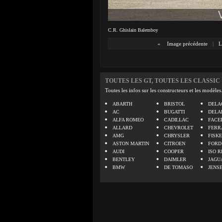
C.R. Ghislain Balemboy
«
Image précédente
|
L
TOUTES LES GT, TOUTES LES CLASSIC
Toutes les infos sur les constructeurs et les modèles
ABARTH
BRISTOL
DELA
AC
BUGATTI
DELA
ALFA ROMEO
CADILLAC
FACE
ALLARD
CHEVROLET
FERR
AMG
CHRYSLER
FISK
ASTON MARTIN
CITROEN
FORD
AUDI
COOPER
ISO R
BENTLEY
DAIMLER
JAGU
BMW
DE TOMASO
JENS