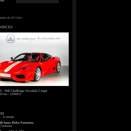
sse
NONCES
- 360 Challenge Stradale Coupé
50 km - 159900 €
935
: le remake
li Amos Delta Futurista
l'italienne