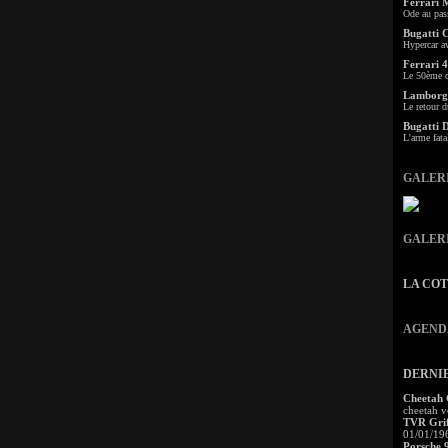
Ferrari 
Ode au pas
Bugatti 
Hypercar a
Ferrari 4
Le 50ème c
Lamborgh
Le retour d
Bugatti 
L'arme fata
GALER
GALER
LA CO
AGEND
DERNI
Cheetah
cheetah v
TVR Grif
01/01/19
Porsche 