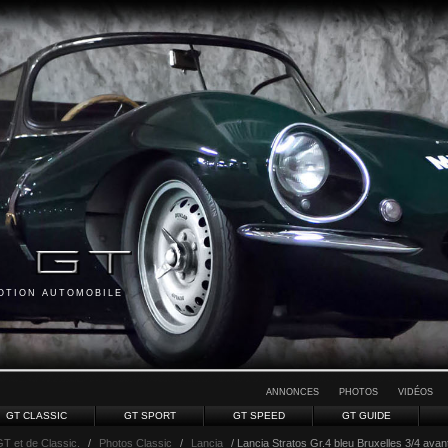
MOTION AUTOMOBILE
ANNONCES
PHOTOS
VIDÉOS
GT CLASSIC
GT SPORT
GT SPEED
GT GUIDE
GT et de Classic.
/
Photos Classic
/
Lancia
/ Lancia Stratos Gr.4 bleu Bruxelles 3/4 ava