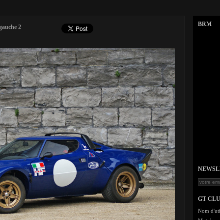
BRM
 gauche 2
NEWSLET
GT CL
Nom d'uti