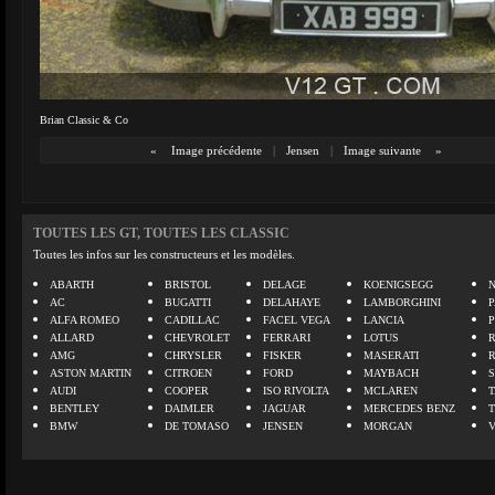
Brian Classic & Co
«
Image précédente
|
Jensen
|
Image suivante
»
TOUTES LES GT, TOUTES LES CLASSIC
Toutes les infos sur les constructeurs et les modèles.
ABARTH
BRISTOL
DELAGE
KOENIGSEGG
N
AC
BUGATTI
DELAHAYE
LAMBORGHINI
P
ALFA ROMEO
CADILLAC
FACEL VEGA
LANCIA
ALLARD
CHEVROLET
FERRARI
LOTUS
AMG
CHRYSLER
FISKER
MASERATI
ASTON MARTIN
CITROEN
FORD
MAYBACH
AUDI
COOPER
ISO RIVOLTA
MCLAREN
BENTLEY
DAIMLER
JAGUAR
MERCEDES BENZ
BMW
DE TOMASO
JENSEN
MORGAN