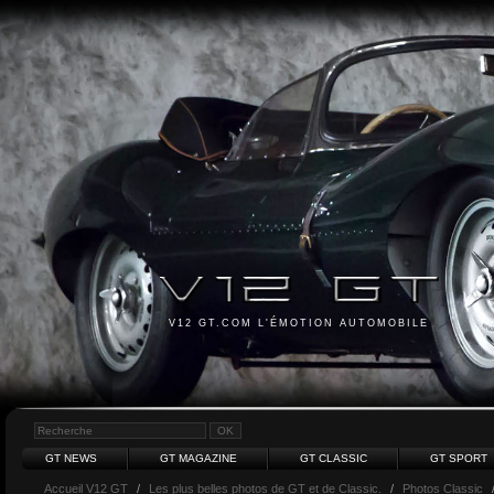
V12 GT.COM L'ÉMOTION AUTOMOBILE
GT NEWS
GT MAGAZINE
GT CLASSIC
GT SPORT
Accueil V12 GT
/
Les plus belles photos de GT et de Classic.
/
Photos Classic