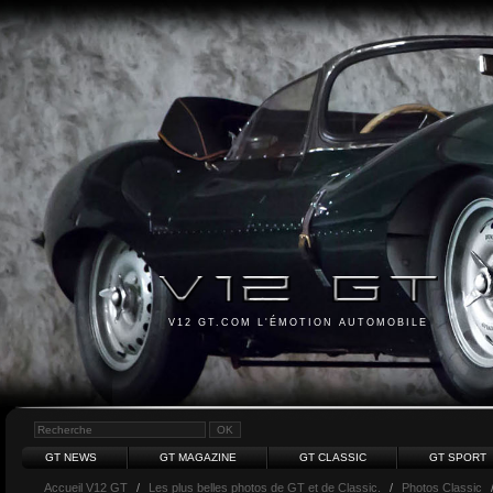
V12 GT.COM L'ÉMOTION AUTOMOBILE
GT NEWS
GT MAGAZINE
GT CLASSIC
GT SPORT
Accueil V12 GT
/
Les plus belles photos de GT et de Classic.
/
Photos Classic