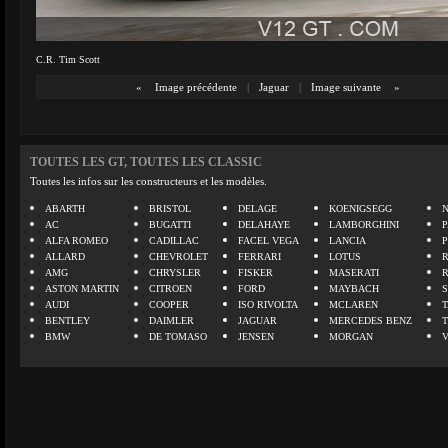
C.R. Tim Scott
«
Image précédente
|
Jaguar
|
Image suivante
»
TOUTES LES GT, TOUTES LES CLASSIC
Toutes les infos sur les constructeurs et les modèles.
ABARTH
BRISTOL
DELAGE
KOENIGSEGG
N
AC
BUGATTI
DELAHAYE
LAMBORGHINI
P
ALFA ROMEO
CADILLAC
FACEL VEGA
LANCIA
ALLARD
CHEVROLET
FERRARI
LOTUS
AMG
CHRYSLER
FISKER
MASERATI
ASTON MARTIN
CITROEN
FORD
MAYBACH
AUDI
COOPER
ISO RIVOLTA
MCLAREN
BENTLEY
DAIMLER
JAGUAR
MERCEDES BENZ
BMW
DE TOMASO
JENSEN
MORGAN