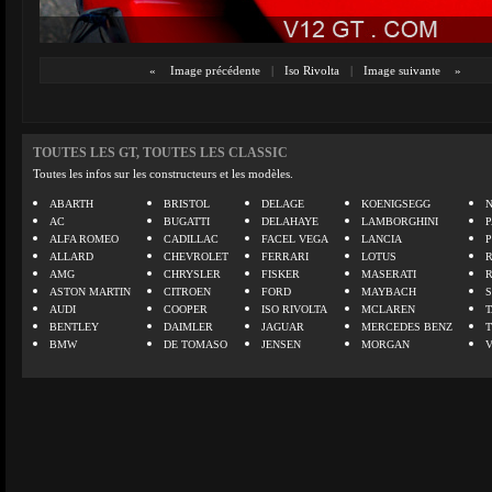
«
Image précédente
|
Iso Rivolta
|
Image suivante
»
TOUTES LES GT, TOUTES LES CLASSIC
Toutes les infos sur les constructeurs et les modèles.
ABARTH
BRISTOL
DELAGE
KOENIGSEGG
N
AC
BUGATTI
DELAHAYE
LAMBORGHINI
P
ALFA ROMEO
CADILLAC
FACEL VEGA
LANCIA
ALLARD
CHEVROLET
FERRARI
LOTUS
AMG
CHRYSLER
FISKER
MASERATI
ASTON MARTIN
CITROEN
FORD
MAYBACH
AUDI
COOPER
ISO RIVOLTA
MCLAREN
BENTLEY
DAIMLER
JAGUAR
MERCEDES BENZ
BMW
DE TOMASO
JENSEN
MORGAN