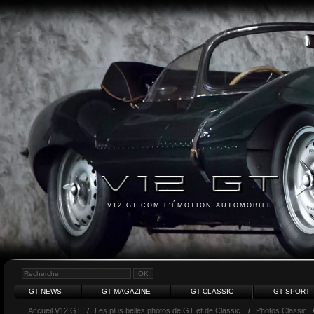
V12 GT.COM L'ÉMOTION AUTOMOBILE
GT NEWS
GT MAGAZINE
GT CLASSIC
GT SPORT
Accueil V12 GT
/
Les plus belles photos de GT et de Classic.
/
Photos Classic