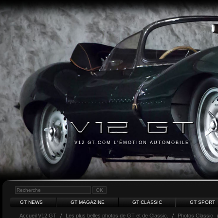
V12 GT.COM L'ÉMOTION AUTOMOBILE
GT NEWS
GT MAGAZINE
GT CLASSIC
GT SPORT
Accueil V12 GT
/
Les plus belles photos de GT et de Classic.
/
Photos Classic