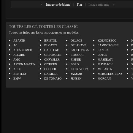
«
Image précédente
|
Fiat
|
Image suivante
»
TOUTES LES GT, TOUTES LES CLASSIC
Toutes les infos sur les constructeurs et les modèles.
ABARTH
BRISTOL
DELAGE
KOENIGSEGG
N
AC
BUGATTI
DELAHAYE
LAMBORGHINI
P
ALFA ROMEO
CADILLAC
FACEL VEGA
LANCIA
ALLARD
CHEVROLET
FERRARI
LOTUS
AMG
CHRYSLER
FISKER
MASERATI
ASTON MARTIN
CITROEN
FORD
MAYBACH
AUDI
COOPER
ISO RIVOLTA
MCLAREN
BENTLEY
DAIMLER
JAGUAR
MERCEDES BENZ
BMW
DE TOMASO
JENSEN
MORGAN