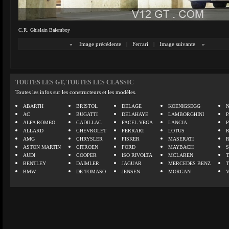
C.R. Ghislain Balemboy
«
Image précédente
|
Ferrari
|
Image suivante
»
TOUTES LES GT, TOUTES LES CLASSIC
Toutes les infos sur les constructeurs et les modèles.
ABARTH
BRISTOL
DELAGE
KOENIGSEGG
N
AC
BUGATTI
DELAHAYE
LAMBORGHINI
P
ALFA ROMEO
CADILLAC
FACEL VEGA
LANCIA
ALLARD
CHEVROLET
FERRARI
LOTUS
AMG
CHRYSLER
FISKER
MASERATI
ASTON MARTIN
CITROEN
FORD
MAYBACH
AUDI
COOPER
ISO RIVOLTA
MCLAREN
BENTLEY
DAIMLER
JAGUAR
MERCEDES BENZ
BMW
DE TOMASO
JENSEN
MORGAN