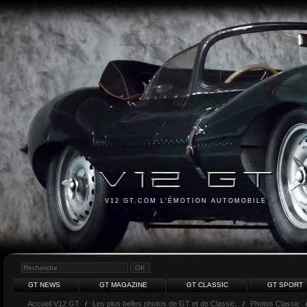
V12 GT.COM L'ÉMOTION AUTOMOBILE
GT NEWS
GT MAGAZINE
GT CLASSIC
GT SPORT
Accueil V12 GT
/
Les plus belles photos de GT et de Classic.
/
Photos Classic