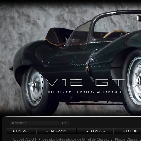
V12 GT.COM L'ÉMOTION AUTOMOBILE
GT NEWS
GT MAGAZINE
GT CLASSIC
GT SPORT
Accueil V12 GT
/
Les plus belles photos de GT et de Classic.
/
Photos Classic