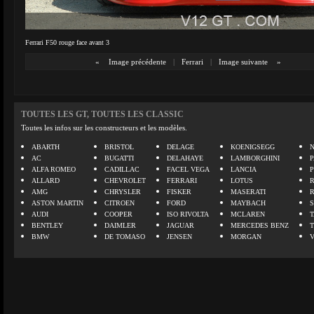
Ferrari F50 rouge face avant 3
«
Image précédente
|
Ferrari
|
Image suivante
»
TOUTES LES GT, TOUTES LES CLASSIC
Toutes les infos sur les constructeurs et les modèles.
ABARTH
BRISTOL
DELAGE
KOENIGSEGG
N
AC
BUGATTI
DELAHAYE
LAMBORGHINI
P
ALFA ROMEO
CADILLAC
FACEL VEGA
LANCIA
ALLARD
CHEVROLET
FERRARI
LOTUS
AMG
CHRYSLER
FISKER
MASERATI
ASTON MARTIN
CITROEN
FORD
MAYBACH
AUDI
COOPER
ISO RIVOLTA
MCLAREN
BENTLEY
DAIMLER
JAGUAR
MERCEDES BENZ
BMW
DE TOMASO
JENSEN
MORGAN