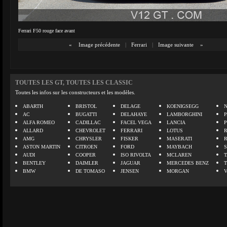
Ferrari F50 rouge face avant
«
Image précédente
|
Ferrari
|
Image suivante
»
TOUTES LES GT, TOUTES LES CLASSIC
Toutes les infos sur les constructeurs et les modèles.
ABARTH
BRISTOL
DELAGE
KOENIGSEGG
N
AC
BUGATTI
DELAHAYE
LAMBORGHINI
P
ALFA ROMEO
CADILLAC
FACEL VEGA
LANCIA
ALLARD
CHEVROLET
FERRARI
LOTUS
AMG
CHRYSLER
FISKER
MASERATI
ASTON MARTIN
CITROEN
FORD
MAYBACH
AUDI
COOPER
ISO RIVOLTA
MCLAREN
BENTLEY
DAIMLER
JAGUAR
MERCEDES BENZ
BMW
DE TOMASO
JENSEN
MORGAN