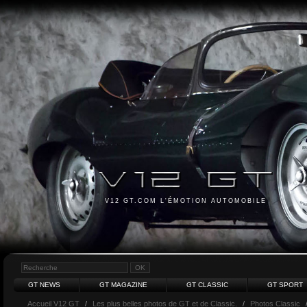
V12 GT.COM L'ÉMOTION AUTOMOBILE
GT NEWS
GT MAGAZINE
GT CLASSIC
GT SPORT
Accueil V12 GT
/
Les plus belles photos de GT et de Classic.
/
Photos Classic