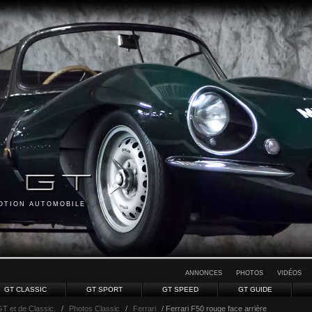
MOTION AUTOMOBILE
ANNONCES
PHOTOS
VIDÉOS
GT CLASSIC
GT SPORT
GT SPEED
GT GUIDE
GT et de Classic.
/
Photos Classic
/
Ferrari
/ Ferrari F50 rouge face arrière