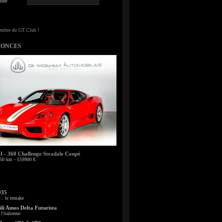
sse
NONCES
- 360 Challenge Stradale Coupé
50 km - 159900 €
935
: le remake
li Amos Delta Futurista
l'italienne