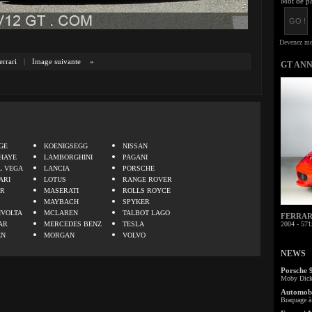
Mot de pa
errari
|
Image suivante
»
GT AN
.
GE
KOENIGSEGG
NISSAN
HAYE
LAMBORGHINI
PAGANI
L VEGA
LANCIA
PORSCHE
ARI
LOTUS
RANGE ROVER
ER
MASERATI
ROLLS ROYCE
MAYBACH
SPYKER
IVOLTA
MCLAREN
TALBOT LAGO
FERRARI 
AR
MERCEDES BENZ
TESLA
2004 - 571
EN
MORGAN
VOLVO
NEWS
Porsche 
Moby Dick 
Automobi
Braquage à 