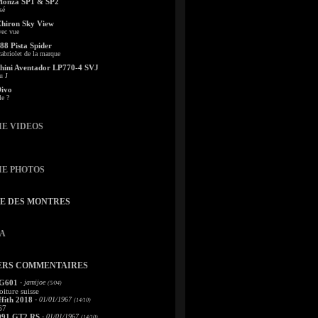
Monza SP1 & SP2
sé
Chiron Sky View
vec vue
88 Pista Spider
abriolet de la marque
ini Aventador LP770-4 SVJ
u J
Divo
le ?
IE VIDEOS
IE PHOTOS
TE DES MONTRES
A
ERS COMMENTAIRES
 G601
- jamijoe
(5/04)
oiture suisse
fith 2018
- 01/01/1967
(14/10)
67
991 GT2 RS
- 01/01/1967
(14/10)