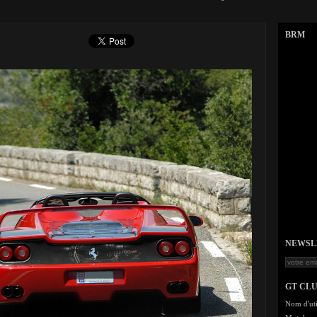
BRM
NEWSLET
GT CL
Nom d'uti