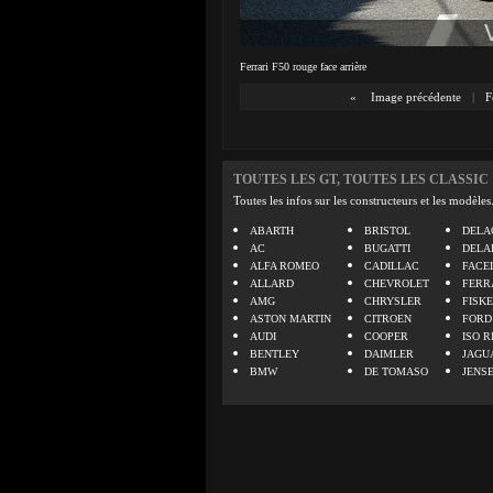
Ferrari F50 rouge face arrière
«
Image précédente
|
F
TOUTES LES GT, TOUTES LES CLASSIC
Toutes les infos sur les constructeurs et les modèles
ABARTH
BRISTOL
DELA
AC
BUGATTI
DELA
ALFA ROMEO
CADILLAC
FACE
ALLARD
CHEVROLET
FERR
AMG
CHRYSLER
FISK
ASTON MARTIN
CITROEN
FORD
AUDI
COOPER
ISO R
BENTLEY
DAIMLER
JAGU
BMW
DE TOMASO
JENS