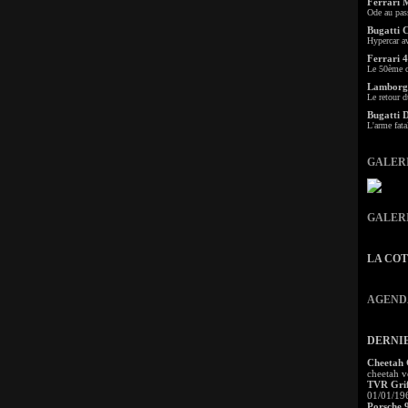
Ferrari 
Ode au pas
Bugatti 
Hypercar a
Ferrari 4
Le 50ème c
Lamborgh
Le retour d
Bugatti 
L'arme fata
GALER
GALER
LA CO
AGEND
DERNI
Cheetah
cheetah v
TVR Grif
01/01/19
Porsche 