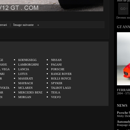
Mot de pa
errari
|
Image suivante
»
GT AN
.
GE
KOENIGSEGG
NISSAN
HAYE
LAMBORGHINI
PAGANI
L VEGA
LANCIA
PORSCHE
ARI
LOTUS
RANGE ROVER
ER
MASERATI
ROLLS ROYCE
MAYBACH
SPYKER
IVOLTA
MCLAREN
TALBOT LAGO
FERRARI 
AR
MERCEDES BENZ
TESLA
2004 - 571
EN
MORGAN
VOLVO
NEWS
Porsche 
Moby Dick 
Automobi
Braquage à 