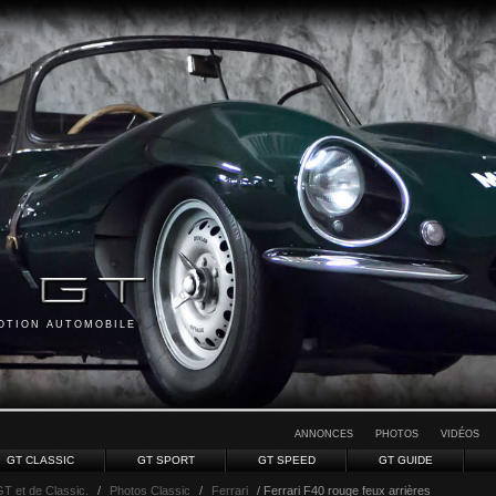
MOTION AUTOMOBILE
ANNONCES
PHOTOS
VIDÉOS
GT CLASSIC
GT SPORT
GT SPEED
GT GUIDE
GT et de Classic.
/
Photos Classic
/
Ferrari
/ Ferrari F40 rouge feux arrières