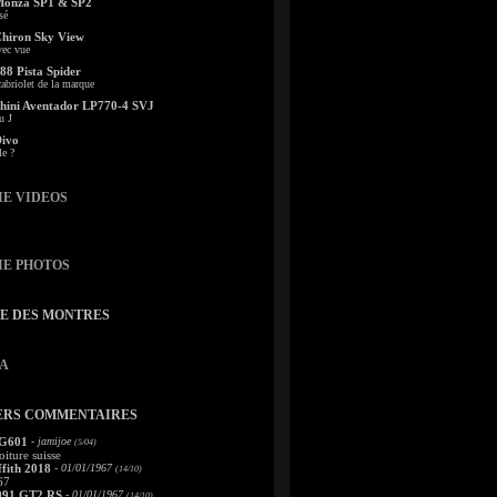
Monza SP1 & SP2
sé
Chiron Sky View
vec vue
88 Pista Spider
abriolet de la marque
ini Aventador LP770-4 SVJ
u J
Divo
le ?
IE VIDEOS
IE PHOTOS
TE DES MONTRES
A
ERS COMMENTAIRES
 G601
- jamijoe
(5/04)
oiture suisse
fith 2018
- 01/01/1967
(14/10)
67
991 GT2 RS
- 01/01/1967
(14/10)