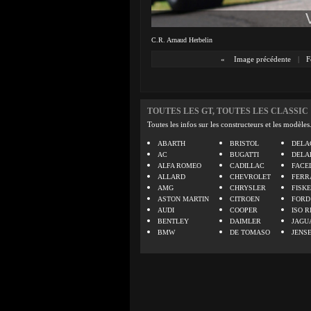
C.R. Arnaud Herbelin
«
Image précédente
|
F
TOUTES LES GT, TOUTES LES CLASSIC
Toutes les infos sur les constructeurs et les modèles
ABARTH
BRISTOL
DELA
AC
BUGATTI
DELA
ALFA ROMEO
CADILLAC
FACE
ALLARD
CHEVROLET
FERR
AMG
CHRYSLER
FISK
ASTON MARTIN
CITROEN
FORD
AUDI
COOPER
ISO R
BENTLEY
DAIMLER
JAGU
BMW
DE TOMASO
JENS