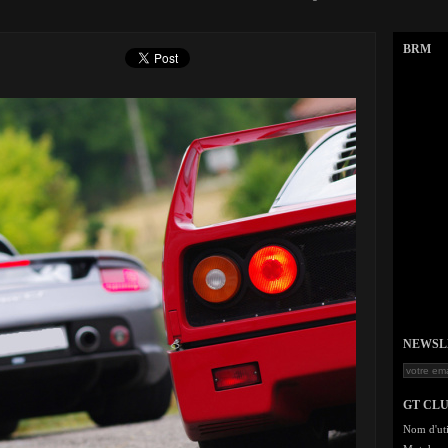
BRM
NEWSLET
GT CL
Nom d'uti