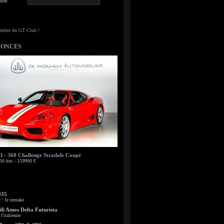
sse
NONCES
- 360 Challenge Stradale Coupé
50 km - 159900 €
935
: le remake
li Amos Delta Futurista
l'italienne