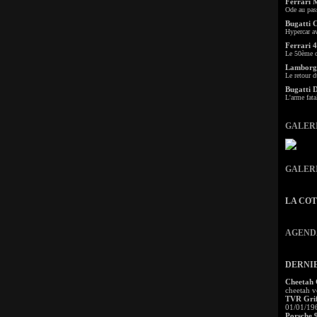
Ferrari 
Ode au pas
Bugatti 
Hypercar a
Ferrari 4
Le 50ème c
Lamborgh
Le retour d
Bugatti 
L'arme fata
GALER
GALER
LA CO
AGEND
DERNI
Cheetah
cheetah v
TVR Grif
01/01/19
Porsche 