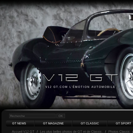
V12 GT.COM L'ÉMOTION AUTOMOBILE
GT NEWS
GT MAGAZINE
GT CLASSIC
GT SPORT
Accueil V12 GT
/
Les plus belles photos de GT et de Classic.
/
Photos Classic