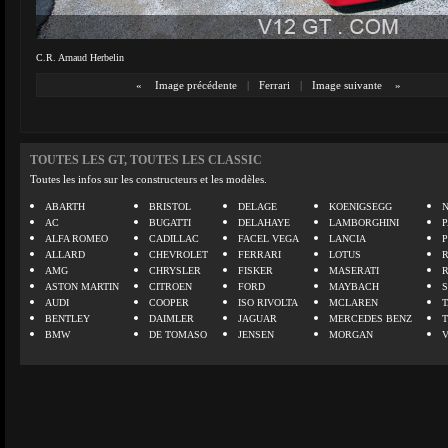
C.R. Arnaud Herbelin
«
Image précédente
|
Ferrari
|
Image suivante
»
TOUTES LES GT, TOUTES LES CLASSIC
Toutes les infos sur les constructeurs et les modèles.
ABARTH
BRISTOL
DELAGE
KOENIGSEGG
N
AC
BUGATTI
DELAHAYE
LAMBORGHINI
P
ALFA ROMEO
CADILLAC
FACEL VEGA
LANCIA
ALLARD
CHEVROLET
FERRARI
LOTUS
AMG
CHRYSLER
FISKER
MASERATI
ASTON MARTIN
CITROEN
FORD
MAYBACH
AUDI
COOPER
ISO RIVOLTA
MCLAREN
BENTLEY
DAIMLER
JAGUAR
MERCEDES BENZ
BMW
DE TOMASO
JENSEN
MORGAN