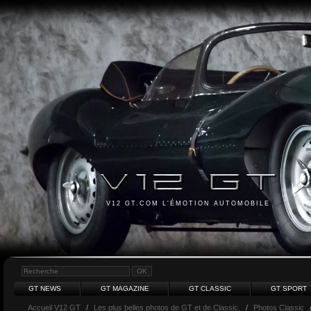
V12 GT.COM L'ÉMOTION AUTOMOBILE
GT NEWS
GT MAGAZINE
GT CLASSIC
GT SPORT
Accueil V12 GT
/
Les plus belles photos de GT et de Classic.
/
Photos Classic