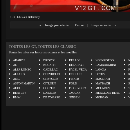
C.R. Ghislain Balemboy
«
Image précédente
|
Ferrari
|
Image suivante
»
TOUTES LES GT, TOUTES LES CLASSIC
Toutes les infos sur les constructeurs et les modèles.
ABARTH
BRISTOL
DELAGE
KOENIGSEGG
N
AC
BUGATTI
DELAHAYE
LAMBORGHINI
P
ALFA ROMEO
CADILLAC
FACEL VEGA
LANCIA
ALLARD
CHEVROLET
FERRARI
LOTUS
AMG
CHRYSLER
FISKER
MASERATI
ASTON MARTIN
CITROEN
FORD
MAYBACH
AUDI
COOPER
ISO RIVOLTA
MCLAREN
BENTLEY
DAIMLER
JAGUAR
MERCEDES BENZ
BMW
DE TOMASO
JENSEN
MORGAN