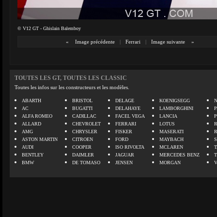
© V12 GT - Ghislain Balemboy
«
Image précédente
|
Ferrari
|
Image suivante
»
TOUTES LES GT, TOUTES LES CLASSIC
Toutes les infos sur les constructeurs et les modèles.
ABARTH
BRISTOL
DELAGE
KOENIGSEGG
N
AC
BUGATTI
DELAHAYE
LAMBORGHINI
P
ALFA ROMEO
CADILLAC
FACEL VEGA
LANCIA
ALLARD
CHEVROLET
FERRARI
LOTUS
AMG
CHRYSLER
FISKER
MASERATI
ASTON MARTIN
CITROEN
FORD
MAYBACH
AUDI
COOPER
ISO RIVOLTA
MCLAREN
BENTLEY
DAIMLER
JAGUAR
MERCEDES BENZ
BMW
DE TOMASO
JENSEN
MORGAN