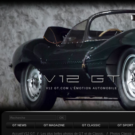
V12 GT.COM L'ÉMOTION AUTOMOBILE
GT NEWS
GT MAGAZINE
GT CLASSIC
GT SPORT
Accueil V12 GT
/
Les plus belles photos de GT et de Classic.
/
Photos Classic