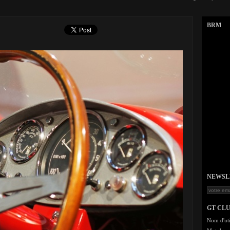
BRM
NEWSLET
GT CL
Nom d'uti