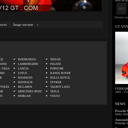
Mot de pa
errari
|
Image suivante
»
GT AN
.
GE
KOENIGSEGG
NISSAN
HAYE
LAMBORGHINI
PAGANI
L VEGA
LANCIA
PORSCHE
ARI
LOTUS
RANGE ROVER
ER
MASERATI
ROLLS ROYCE
MAYBACH
SPYKER
IVOLTA
MCLAREN
TALBOT LAGO
FERRARI 
AR
MERCEDES BENZ
TESLA
2004 - 571
EN
MORGAN
VOLVO
NEWS
Porsche 
Moby Dick 
Automobi
Braquage à 