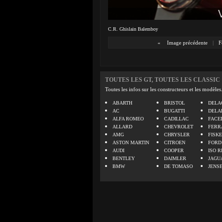
C.R. Ghislain Balemboy
«
Image précédente
|
F
TOUTES LES GT, TOUTES LES CLASSIC
Toutes les infos sur les constructeurs et les modèles
ABARTH
BRISTOL
DELA
AC
BUGATTI
DELA
ALFA ROMEO
CADILLAC
FACE
ALLARD
CHEVROLET
FERR
AMG
CHRYSLER
FISK
ASTON MARTIN
CITROEN
FORD
AUDI
COOPER
ISO R
BENTLEY
DAIMLER
JAGU
BMW
DE TOMASO
JENS