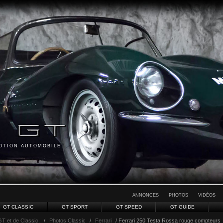
MOTION AUTOMOBILE
ANNONCES
PHOTOS
VIDÉOS
GT CLASSIC
GT SPORT
GT SPEED
GT GUIDE
GT et de Classic.
/
Photos Classic
/
Ferrari
/ Ferrari 250 Testa Rossa rouge compteurs