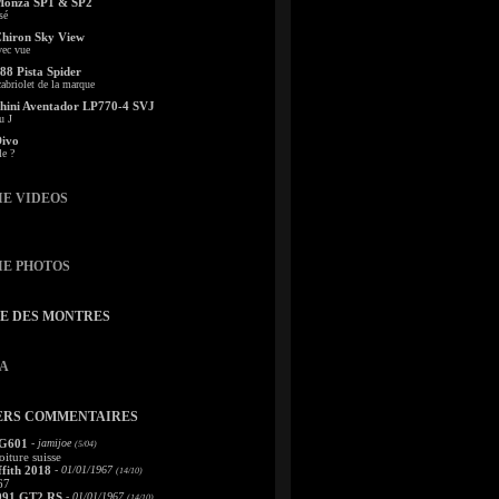
Monza SP1 & SP2
sé
Chiron Sky View
vec vue
88 Pista Spider
abriolet de la marque
ini Aventador LP770-4 SVJ
u J
Divo
le ?
IE VIDEOS
IE PHOTOS
TE DES MONTRES
A
ERS COMMENTAIRES
 G601
- jamijoe
(5/04)
oiture suisse
fith 2018
- 01/01/1967
(14/10)
67
991 GT2 RS
- 01/01/1967
(14/10)