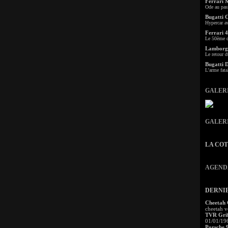
Ferrari 
Ode au pas
Bugatti 
Hypercar a
Ferrari 4
Le 50ème c
Lamborgh
Le retour d
Bugatti 
L'arme fata
GALER
GALER
LA CO
AGEND
DERNI
Cheetah
cheetah v
TVR Grif
01/01/19
Porsche 