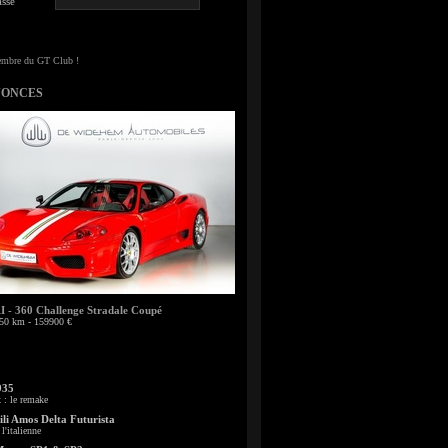
sse
NONCES
- 360 Challenge Stradale Coupé
50 km - 159900 €
935
: le remake
li Amos Delta Futurista
l'italienne