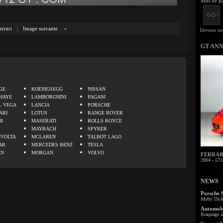
Mot de pa
errari
|
Image suivante
»
GT AN
.
GE
KOENIGSEGG
NISSAN
HAYE
LAMBORGHINI
PAGANI
L VEGA
LANCIA
PORSCHE
ARI
LOTUS
RANGE ROVER
ER
MASERATI
ROLLS ROYCE
MAYBACH
SPYKER
IVOLTA
MCLAREN
TALBOT LAGO
AR
MERCEDES BENZ
TESLA
EN
MORGAN
VOLVO
FERRARI 
2004 - 571
NEWS
Porsche 
Moby Dick 
Automobi
Braquage à 