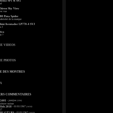
Monza SP1 & SP2
sé
Chiron Sky View
vec vue
88 Pista Spider
abriolet de la marque
ini Aventador LP770-4 SVJ
u J
Divo
le ?
IE VIDEOS
IE PHOTOS
TE DES MONTRES
A
ERS COMMENTAIRES
 G601
- jamijoe
(5/04)
oiture suisse
fith 2018
- 01/01/1967
(14/10)
67
991 GT2 RS
- 01/01/1967
(14/10)