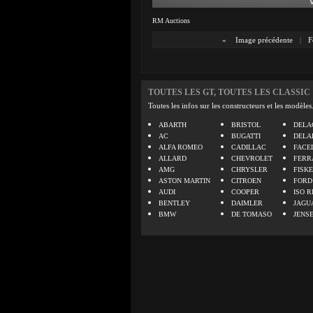
RM Auctions
«
Image précédente
|
F
TOUTES LES GT, TOUTES LES CLASSIC
Toutes les infos sur les constructeurs et les modèles
ABARTH
BRISTOL
DELA
AC
BUGATTI
DELA
ALFA ROMEO
CADILLAC
FACE
ALLARD
CHEVROLET
FERR
AMG
CHRYSLER
FISK
ASTON MARTIN
CITROEN
FORD
AUDI
COOPER
ISO R
BENTLEY
DAIMLER
JAGU
BMW
DE TOMASO
JENS