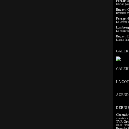
Ferrari 
Ode au pas
Bugatti 
Hypercar a
Ferrari 4
Le 50ème c
Lamborgh
Le retour d
Bugatti 
L'arme fata
GALER
GALER
LA CO
AGEND
DERNI
Cheetah
cheetah v
TVR Grif
01/01/19
Porsche 