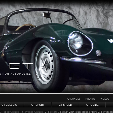
MOTION AUTOMOBILE
ANNONCES
PHOTOS
VIDÉOS
GT CLASSIC
GT SPORT
GT SPEED
GT GUIDE
GT et de Classic.
/
Photos Classic
/
Ferrari
/ Ferrari 250 Testa Rossa Noire 3/4 avant g