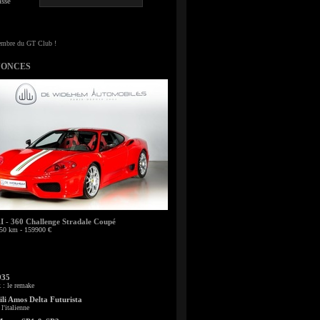
sse
NONCES
- 360 Challenge Stradale Coupé
50 km - 159900 €
935
: le remake
li Amos Delta Futurista
l'italienne