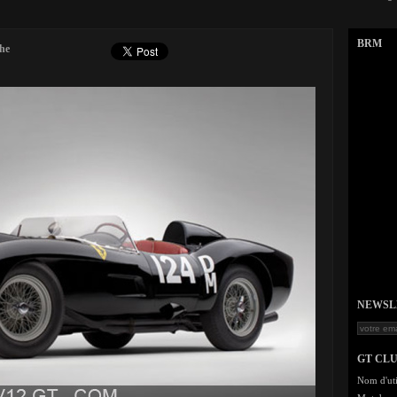
BRM
che
NEWSLET
GT CL
Nom d'uti