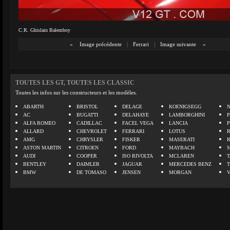
C.R. Ghislain Balemboy
«
Image précédente
|
Ferrari
|
Image suivante
»
TOUTES LES GT, TOUTES LES CLASSIC
Toutes les infos sur les constructeurs et les modèles.
ABARTH
BRISTOL
DELAGE
KOENIGSEGG
N
AC
BUGATTI
DELAHAYE
LAMBORGHINI
P
ALFA ROMEO
CADILLAC
FACEL VEGA
LANCIA
ALLARD
CHEVROLET
FERRARI
LOTUS
AMG
CHRYSLER
FISKER
MASERATI
ASTON MARTIN
CITROEN
FORD
MAYBACH
AUDI
COOPER
ISO RIVOLTA
MCLAREN
BENTLEY
DAIMLER
JAGUAR
MERCEDES BENZ
BMW
DE TOMASO
JENSEN
MORGAN