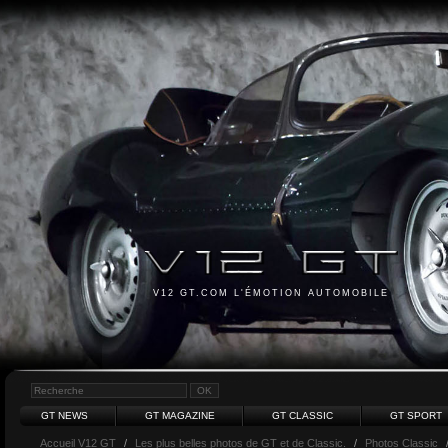
V12 GT.COM L'ÉMOTION AUTOMOBILE
GT NEWS
GT MAGAZINE
GT CLASSIC
GT SPORT
Accueil V12 GT
/
Les plus belles photos de GT et de Classic.
/
Photos Classic