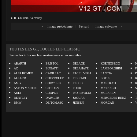
C.R. Ghislain Balemboy
«
Image précédente
|
Ferrari
|
Image suivante
»
TOUTES LES GT, TOUTES LES CLASSIC
Toutes les infos sur les constructeurs et les modèles.
ABARTH
BRISTOL
DELAGE
KOENIGSEGG
N
AC
BUGATTI
DELAHAYE
LAMBORGHINI
P
ALFA ROMEO
CADILLAC
FACEL VEGA
LANCIA
ALLARD
CHEVROLET
FERRARI
LOTUS
AMG
CHRYSLER
FISKER
MASERATI
ASTON MARTIN
CITROEN
FORD
MAYBACH
AUDI
COOPER
ISO RIVOLTA
MCLAREN
BENTLEY
DAIMLER
JAGUAR
MERCEDES BENZ
BMW
DE TOMASO
JENSEN
MORGAN