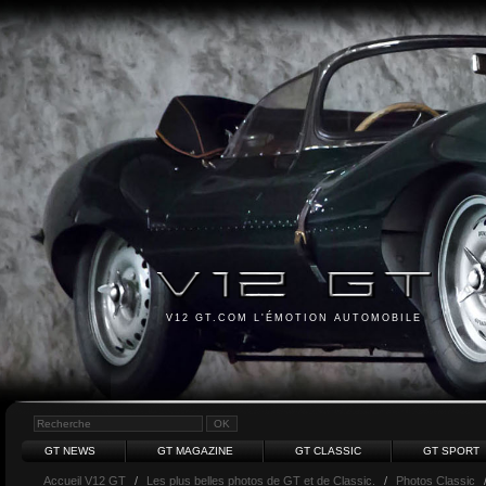
V12 GT.COM L'ÉMOTION AUTOMOBILE
GT NEWS
GT MAGAZINE
GT CLASSIC
GT SPORT
Accueil V12 GT
/
Les plus belles photos de GT et de Classic.
/
Photos Classic