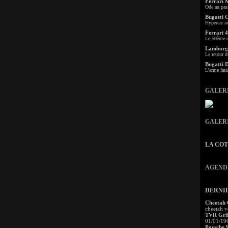
Ferrari 
Ode au pas
Bugatti 
Hypercar a
Ferrari 4
Le 50ème c
Lamborgh
Le retour d
Bugatti 
L'arme fata
GALER
GALER
LA CO
AGEND
DERNI
Cheetah
cheetah v
TVR Grif
01/01/19
Porsche 