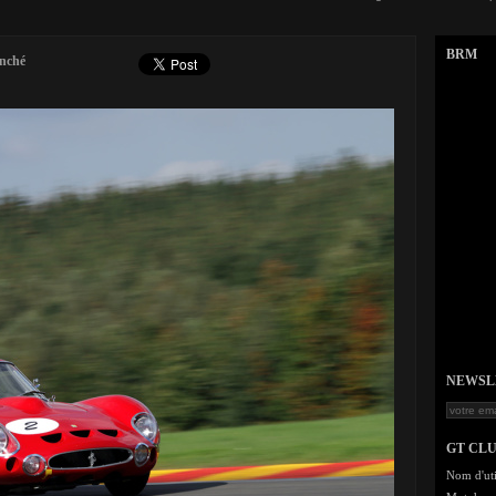
BRM
enché
NEWSLET
GT CL
Nom d'uti