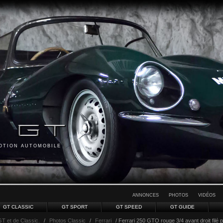
MOTION AUTOMOBILE
ANNONCES
PHOTOS
VIDÉOS
GT CLASSIC
GT SPORT
GT SPEED
GT GUIDE
GT et de Classic.
/
Photos Classic
/
Ferrari
/ Ferrari 250 GTO rouge 3/4 avant droit filé