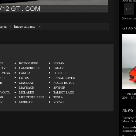
Mot de pa
errari
|
Image suivante
»
GT AN
.
GE
KOENIGSEGG
NISSAN
HAYE
LAMBORGHINI
PAGANI
L VEGA
LANCIA
PORSCHE
ARI
LOTUS
RANGE ROVER
ER
MASERATI
ROLLS ROYCE
MAYBACH
SPYKER
IVOLTA
MCLAREN
TALBOT LAGO
FERRARI 
AR
MERCEDES BENZ
TESLA
2004 - 571
EN
MORGAN
VOLVO
NEWS
Porsche 
Moby Dick 
Automobi
Braquage à 