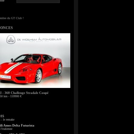
sse
NONCES
- 360 Challenge Stradale Coupé
50 km - 159900 €
935
: le remake
li Amos Delta Futurista
l'italienne