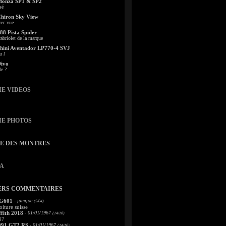
Monza SP1 & SP2
sé
Chiron Sky View
vec vue
88 Pista Spider
abriolet de la marque
ini Aventador LP770-4 SVJ
u J
Divo
le ?
IE VIDEOS
IE PHOTOS
TE DES MONTRES
A
ERS COMMENTAIRES
 G601
- jamijoe
(5/04)
oiture suisse
fith 2018
- 01/01/1967
(14/10)
67
991 GT2 RS
- 01/01/1967
(14/10)