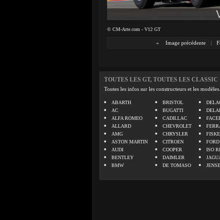
© CM-Arte.com - V12 GT
«
Image précédente
|
F
TOUTES LES GT, TOUTES LES CLASSIC
Toutes les infos sur les constructeurs et les modèles
ABARTH
BRISTOL
DELA
AC
BUGATTI
DELA
ALFA ROMEO
CADILLAC
FACE
ALLARD
CHEVROLET
FERR
AMG
CHRYSLER
FISK
ASTON MARTIN
CITROEN
FORD
AUDI
COOPER
ISO R
BENTLEY
DAIMLER
JAGU
BMW
DE TOMASO
JENS