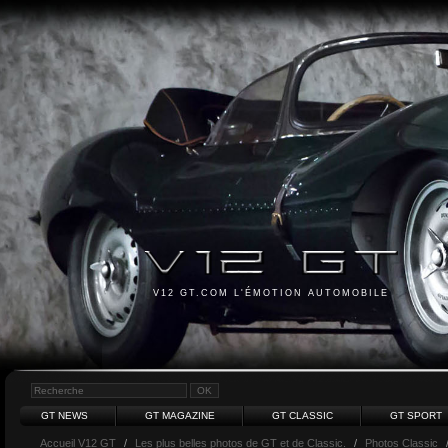
V12 GT.COM L'ÉMOTION AUTOMOBILE
GT NEWS
GT MAGAZINE
GT CLASSIC
GT SPORT
Accueil V12 GT
/
Les plus belles photos de GT et de Classic.
/
Photos Classic