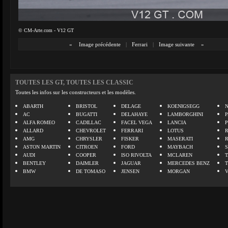
© CM-Arte.com - V12 GT
«
Image précédente
|
Ferrari
|
Image suivante
»
TOUTES LES GT, TOUTES LES CLASSIC
Toutes les infos sur les constructeurs et les modèles.
ABARTH
BRISTOL
DELAGE
KOENIGSEGG
N
AC
BUGATTI
DELAHAYE
LAMBORGHINI
P
ALFA ROMEO
CADILLAC
FACEL VEGA
LANCIA
ALLARD
CHEVROLET
FERRARI
LOTUS
AMG
CHRYSLER
FISKER
MASERATI
ASTON MARTIN
CITROEN
FORD
MAYBACH
AUDI
COOPER
ISO RIVOLTA
MCLAREN
BENTLEY
DAIMLER
JAGUAR
MERCEDES BENZ
BMW
DE TOMASO
JENSEN
MORGAN