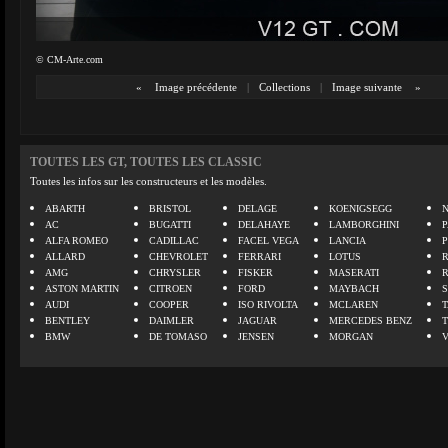
© CM-Arte.com
«
Image précédente
|
Collections
|
Image suivante
»
TOUTES LES GT, TOUTES LES CLASSIC
Toutes les infos sur les constructeurs et les modèles.
ABARTH
BRISTOL
DELAGE
KOENIGSEGG
N
AC
BUGATTI
DELAHAYE
LAMBORGHINI
P
ALFA ROMEO
CADILLAC
FACEL VEGA
LANCIA
ALLARD
CHEVROLET
FERRARI
LOTUS
AMG
CHRYSLER
FISKER
MASERATI
ASTON MARTIN
CITROEN
FORD
MAYBACH
AUDI
COOPER
ISO RIVOLTA
MCLAREN
BENTLEY
DAIMLER
JAGUAR
MERCEDES BENZ
BMW
DE TOMASO
JENSEN
MORGAN