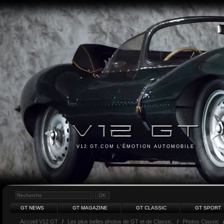
V12 GT.COM L'ÉMOTION AUTOMOBILE
GT NEWS
GT MAGAZINE
GT CLASSIC
GT SPORT
Accueil V12 GT
/
Les plus belles photos de GT et de Classic.
/
Photos Classic