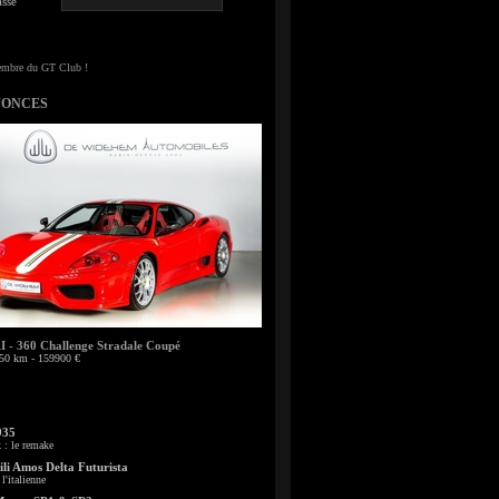
sse
NONCES
- 360 Challenge Stradale Coupé
50 km - 159900 €
935
: le remake
li Amos Delta Futurista
l'italienne