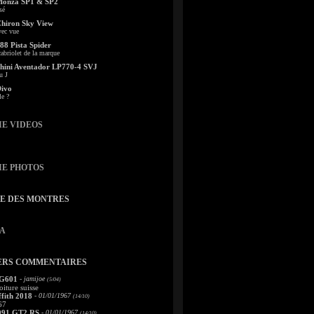
Monza SP1 & SP2
sé
Chiron Sky View
vec vue
88 Pista Spider
abriolet de la marque
ini Aventador LP770-4 SVJ
u J
Divo
le ?
IE VIDEOS
IE PHOTOS
TE DES MONTRES
A
ERS COMMENTAIRES
 G601
- jamijoe
(5/04)
oiture suisse
fith 2018
- 01/01/1967
(14/10)
67
991 GT2 RS
- 01/01/1967
(14/10)