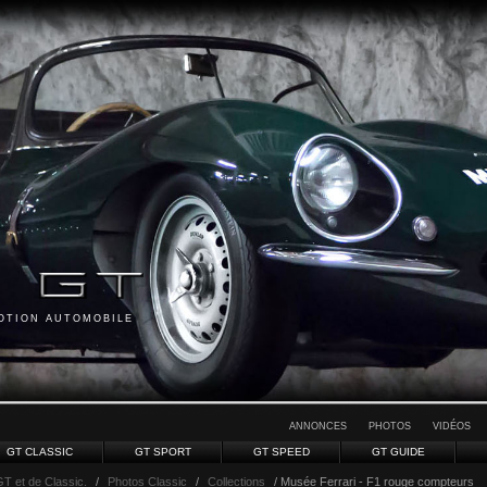
MOTION AUTOMOBILE
ANNONCES
PHOTOS
VIDÉOS
GT CLASSIC
GT SPORT
GT SPEED
GT GUIDE
GT et de Classic.
/
Photos Classic
/
Collections
/ Musée Ferrari - F1 rouge compteurs