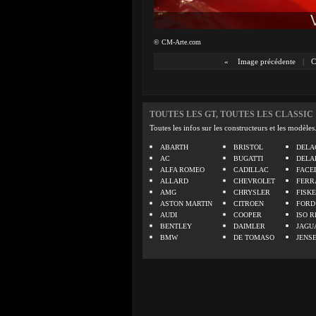
© CM-Arte.com
«
Image précédente
|
C
TOUTES LES GT, TOUTES LES CLASSIC
Toutes les infos sur les constructeurs et les modèles
ABARTH
BRISTOL
DELA
AC
BUGATTI
DELA
ALFA ROMEO
CADILLAC
FACE
ALLARD
CHEVROLET
FERR
AMG
CHRYSLER
FISK
ASTON MARTIN
CITROEN
FORD
AUDI
COOPER
ISO R
BENTLEY
DAIMLER
JAGU
BMW
DE TOMASO
JENS