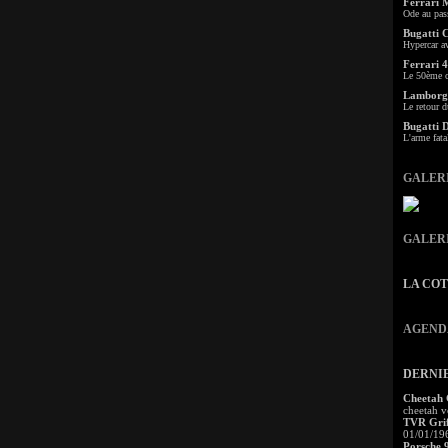
Ferrari 
Ode au pas
Bugatti 
Hypercar a
Ferrari 4
Le 50ème c
Lamborgh
Le retour d
Bugatti 
L'arme fata
GALER
GALER
LA CO
AGEND
DERNI
Cheetah
cheetah v
TVR Grif
01/01/19
Porsche 