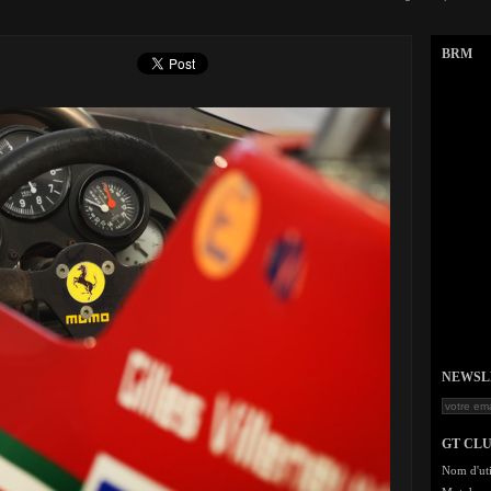
BRM
NEWSLET
GT CL
Nom d'uti