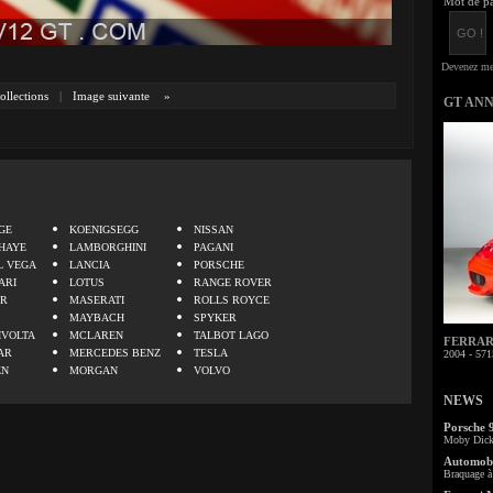
Mot de pa
ollections
|
Image suivante
»
GT AN
.
GE
KOENIGSEGG
NISSAN
HAYE
LAMBORGHINI
PAGANI
L VEGA
LANCIA
PORSCHE
ARI
LOTUS
RANGE ROVER
ER
MASERATI
ROLLS ROYCE
MAYBACH
SPYKER
IVOLTA
MCLAREN
TALBOT LAGO
FERRARI 
AR
MERCEDES BENZ
TESLA
2004 - 571
EN
MORGAN
VOLVO
NEWS
Porsche 
Moby Dick 
Automobi
Braquage à 