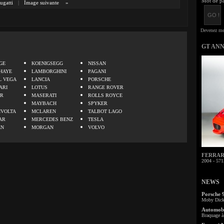
Mot de pa
ugatti
|
Image suivante
»
GT AN
.
GE
KOENIGSEGG
NISSAN
HAYE
LAMBORGHINI
PAGANI
L VEGA
LANCIA
PORSCHE
ARI
LOTUS
RANGE ROVER
ER
MASERATI
ROLLS ROYCE
MAYBACH
SPYKER
IVOLTA
MCLAREN
TALBOT LAGO
AR
MERCEDES BENZ
TESLA
EN
MORGAN
VOLVO
FERRARI 
2004 - 571
NEWS
Porsche 
Moby Dick 
Automobi
Braquage à 