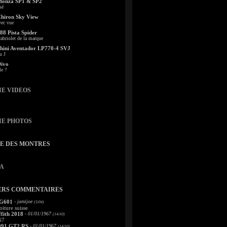
Monza SP1 & SP2
sé
Chiron Sky View
vec vue
88 Pista Spider
abriolet de la marque
ini Aventador LP770-4 SVJ
u J
Divo
le ?
IE VIDEOS
IE PHOTOS
TE DES MONTRES
A
ERS COMMENTAIRES
 G601
- jamijoe
(5/04)
oiture suisse
fith 2018
- 01/01/1967
(14/10)
67
991 GT2 RS
- 01/01/1967
(14/10)