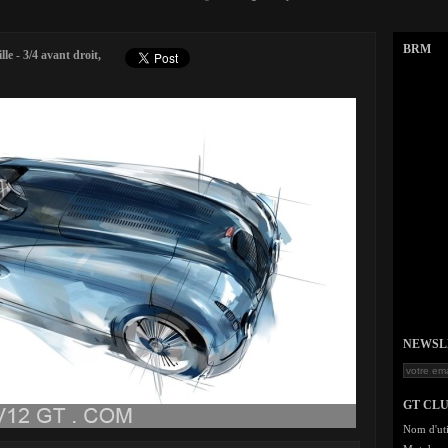
BRM
e - 3/4 avant droit,
NEWSLET
GT CL
Nom d'uti