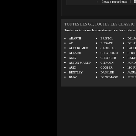
«
Image précédente
|
B
TOUTES LES GT, TOUTES LES CLASSIC
Toutes les infos sur les constructeurs et les modèles
ABARTH
BRISTOL
DELA
AC
BUGATTI
DELA
ALFA ROMEO
CADILLAC
FACE
ALLARD
CHEVROLET
FERR
AMG
CHRYSLER
FISK
ASTON MARTIN
CITROEN
FORD
AUDI
COOPER
ISO R
BENTLEY
DAIMLER
JAGU
BMW
DE TOMASO
JENS