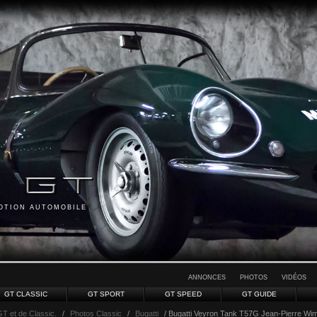
MOTION AUTOMOBILE
ANNONCES
PHOTOS
VIDÉOS
GT CLASSIC
GT SPORT
GT SPEED
GT GUIDE
GT et de Classic.
/
Photos Classic
/
Bugatti
/ Bugatti Veyron Tank T57G Jean-Pierre Wimille