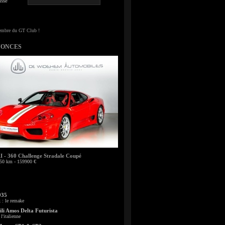
sse
NONCES
- 360 Challenge Stradale Coupé
50 km - 159900 €
935
: le remake
li Amos Delta Futurista
l'italienne