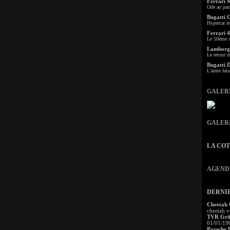
Ferrari 
Ode au pas
Bugatti 
Hypercar a
Ferrari 4
Le 50ème c
Lamborgh
Le retour d
Bugatti 
L'arme fata
GALER
GALER
LA CO
AGEND
DERNI
Cheetah
cheetah v
TVR Grif
01/01/19
Porsche 