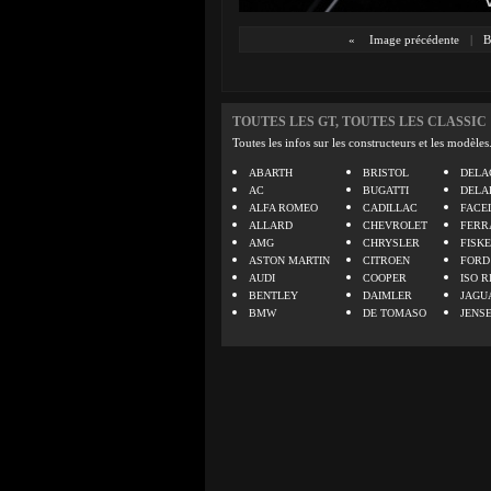
«
Image précédente
|
B
TOUTES LES GT, TOUTES LES CLASSIC
Toutes les infos sur les constructeurs et les modèles
ABARTH
BRISTOL
DELA
AC
BUGATTI
DELA
ALFA ROMEO
CADILLAC
FACE
ALLARD
CHEVROLET
FERR
AMG
CHRYSLER
FISK
ASTON MARTIN
CITROEN
FORD
AUDI
COOPER
ISO R
BENTLEY
DAIMLER
JAGU
BMW
DE TOMASO
JENS