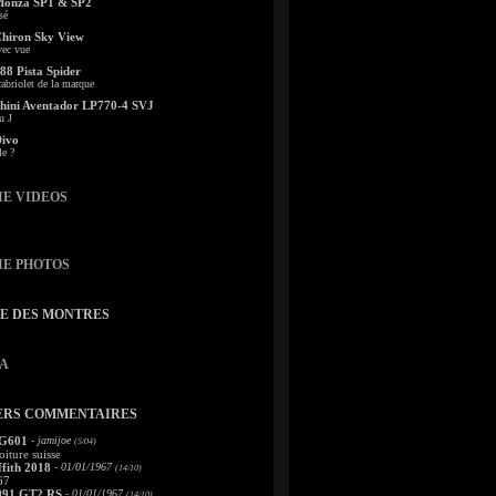
Monza SP1 & SP2
sé
Chiron Sky View
vec vue
88 Pista Spider
abriolet de la marque
ini Aventador LP770-4 SVJ
u J
Divo
le ?
IE VIDEOS
IE PHOTOS
TE DES MONTRES
A
ERS COMMENTAIRES
 G601
- jamijoe
(5/04)
oiture suisse
fith 2018
- 01/01/1967
(14/10)
67
991 GT2 RS
- 01/01/1967
(14/10)