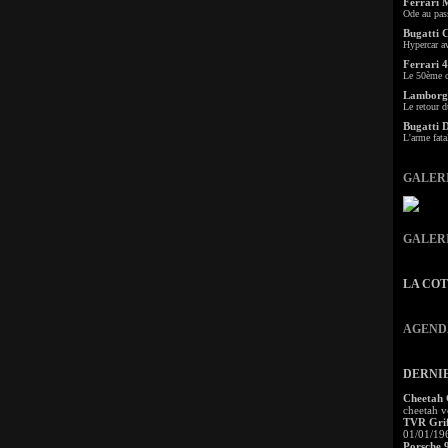
Ferrari 
Ode au pas
Bugatti 
Hypercar a
Ferrari 4
Le 50ème c
Lamborgh
Le retour d
Bugatti 
L'arme fata
GALER
GALER
LA CO
AGEND
DERNI
Cheetah
cheetah v
TVR Grif
01/01/19
Porsche 