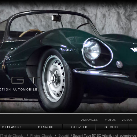
MOTION AUTOMOBILE
ANNONCES
PHOTOS
VIDÉOS
GT CLASSIC
GT SPORT
GT SPEED
GT GUIDE
GT et de Classic.
/
Photos Classic
/
Bugatti
/ Bugatti Type 57 SC Atlantic noir poignée de