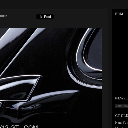
BRM
porte
NEWSLET
GT CL
Nom d'uti