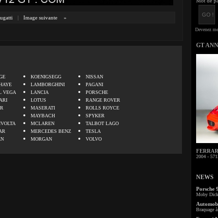
Mot de pa
ugatti
|
Image suivante
»
GT AN
.
GE
KOENIGSEGG
NISSAN
HAYE
LAMBORGHINI
PAGANI
L VEGA
LANCIA
PORSCHE
ARI
LOTUS
RANGE ROVER
ER
MASERATI
ROLLS ROYCE
MAYBACH
SPYKER
IVOLTA
MCLAREN
TALBOT LAGO
AR
MERCEDES BENZ
TESLA
EN
MORGAN
VOLVO
FERRARI 
2004 - 571
NEWS
Porsche 
Moby Dick 
Automobi
Braquage à 