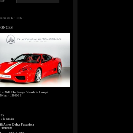
sse
NONCES
- 360 Challenge Stradale Coupé
50 km - 159900 €
935
: le remake
li Amos Delta Futurista
l'italienne