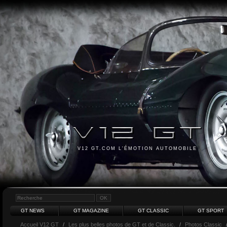
V12 GT.COM L'ÉMOTION AUTOMOBILE
GT NEWS
GT MAGAZINE
GT CLASSIC
GT SPORT
Accueil V12 GT
/
Les plus belles photos de GT et de Classic.
/
Photos Classic