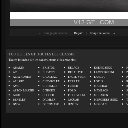
«
Image précédente
|
Bugatti
|
Image suivante
»
TOUTES LES GT, TOUTES LES CLASSIC
Toutes les infos sur les constructeurs et les modèles.
ABARTH
BRISTOL
DELAGE
KOENIGSEGG
N
AC
BUGATTI
DELAHAYE
LAMBORGHINI
P
ALFA ROMEO
CADILLAC
FACEL VEGA
LANCIA
ALLARD
CHEVROLET
FERRARI
LOTUS
AMG
CHRYSLER
FISKER
MASERATI
ASTON MARTIN
CITROEN
FORD
MAYBACH
AUDI
COOPER
ISO RIVOLTA
MCLAREN
BENTLEY
DAIMLER
JAGUAR
MERCEDES BENZ
BMW
DE TOMASO
JENSEN
MORGAN