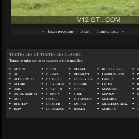
«
Image précédente
|
Bristol
|
Image suivante
»
TOUTES LES GT, TOUTES LES CLASSIC
Toutes les infos sur les constructeurs et les modèles.
ABARTH
BRISTOL
DELAGE
KOENIGSEGG
N
AC
BUGATTI
DELAHAYE
LAMBORGHINI
P
ALFA ROMEO
CADILLAC
FACEL VEGA
LANCIA
ALLARD
CHEVROLET
FERRARI
LOTUS
AMG
CHRYSLER
FISKER
MASERATI
ASTON MARTIN
CITROEN
FORD
MAYBACH
AUDI
COOPER
ISO RIVOLTA
MCLAREN
BENTLEY
DAIMLER
JAGUAR
MERCEDES BENZ
BMW
DE TOMASO
JENSEN
MORGAN