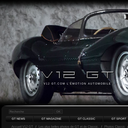
V12 GT.COM L'ÉMOTION AUTOMOBILE
GT NEWS
GT MAGAZINE
GT CLASSIC
GT SPORT
Accueil V12 GT
/
Les plus belles photos de GT et de Classic.
/
Photos Classic