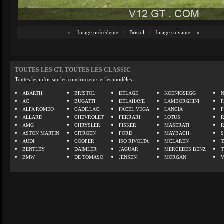
«
Image précédente
|
Bristol
|
Image suivante
»
TOUTES LES GT, TOUTES LES CLASSIC
Toutes les infos sur les constructeurs et les modèles.
ABARTH
BRISTOL
DELAGE
KOENIGSEGG
N
AC
BUGATTI
DELAHAYE
LAMBORGHINI
P
ALFA ROMEO
CADILLAC
FACEL VEGA
LANCIA
ALLARD
CHEVROLET
FERRARI
LOTUS
AMG
CHRYSLER
FISKER
MASERATI
ASTON MARTIN
CITROEN
FORD
MAYBACH
AUDI
COOPER
ISO RIVOLTA
MCLAREN
BENTLEY
DAIMLER
JAGUAR
MERCEDES BENZ
BMW
DE TOMASO
JENSEN
MORGAN