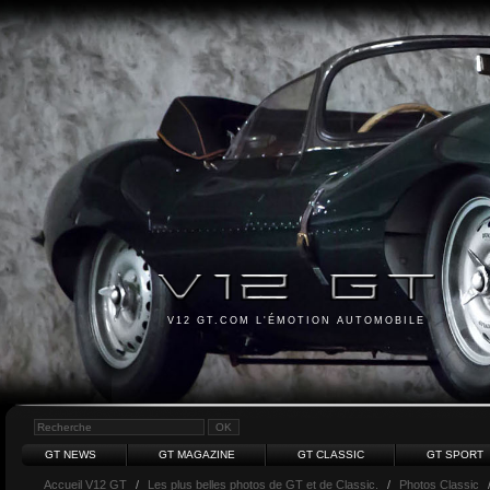
V12 GT.COM L'ÉMOTION AUTOMOBILE
GT NEWS
GT MAGAZINE
GT CLASSIC
GT SPORT
Accueil V12 GT
/
Les plus belles photos de GT et de Classic.
/
Photos Classic