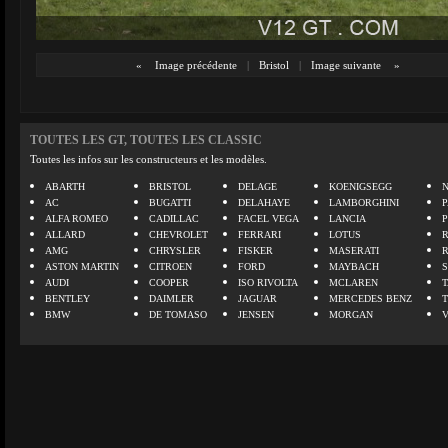
«
Image précédente
|
Bristol
|
Image suivante
»
TOUTES LES GT, TOUTES LES CLASSIC
Toutes les infos sur les constructeurs et les modèles.
ABARTH
BRISTOL
DELAGE
KOENIGSEGG
N
AC
BUGATTI
DELAHAYE
LAMBORGHINI
P
ALFA ROMEO
CADILLAC
FACEL VEGA
LANCIA
ALLARD
CHEVROLET
FERRARI
LOTUS
AMG
CHRYSLER
FISKER
MASERATI
ASTON MARTIN
CITROEN
FORD
MAYBACH
AUDI
COOPER
ISO RIVOLTA
MCLAREN
BENTLEY
DAIMLER
JAGUAR
MERCEDES BENZ
BMW
DE TOMASO
JENSEN
MORGAN