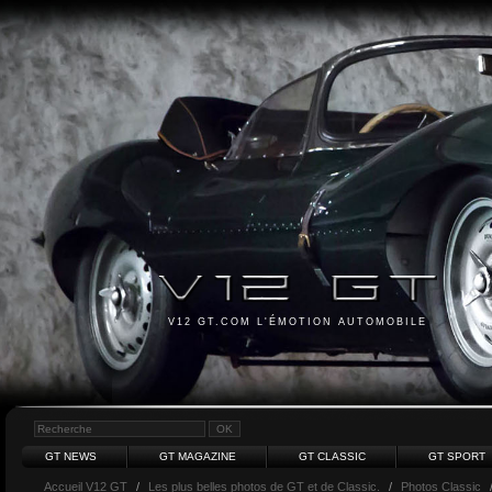
V12 GT.COM L'ÉMOTION AUTOMOBILE
GT NEWS
GT MAGAZINE
GT CLASSIC
GT SPORT
Accueil V12 GT
/
Les plus belles photos de GT et de Classic.
/
Photos Classic