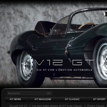
V12 GT.COM L'ÉMOTION AUTOMOBILE
GT NEWS
GT MAGAZINE
GT CLASSIC
GT SPORT
Accueil V12 GT
/
Les plus belles photos de GT et de Classic.
/
Photos Classic