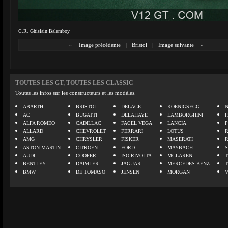
C.R. Ghislain Balemboy
«
Image précédente
|
Bristol
|
Image suivante
»
TOUTES LES GT, TOUTES LES CLASSIC
Toutes les infos sur les constructeurs et les modèles.
ABARTH
BRISTOL
DELAGE
KOENIGSEGG
N
AC
BUGATTI
DELAHAYE
LAMBORGHINI
P
ALFA ROMEO
CADILLAC
FACEL VEGA
LANCIA
ALLARD
CHEVROLET
FERRARI
LOTUS
AMG
CHRYSLER
FISKER
MASERATI
ASTON MARTIN
CITROEN
FORD
MAYBACH
AUDI
COOPER
ISO RIVOLTA
MCLAREN
BENTLEY
DAIMLER
JAGUAR
MERCEDES BENZ
BMW
DE TOMASO
JENSEN
MORGAN