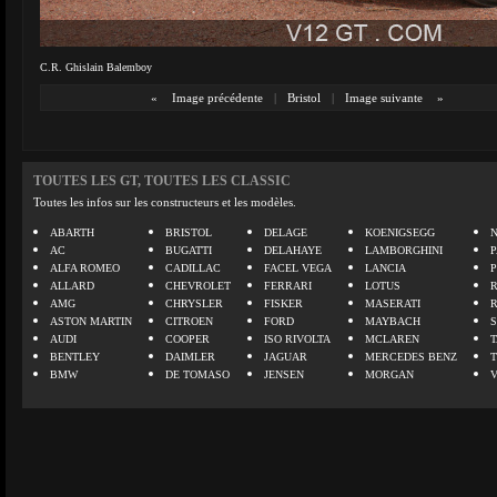
C.R. Ghislain Balemboy
«
Image précédente
|
Bristol
|
Image suivante
»
TOUTES LES GT, TOUTES LES CLASSIC
Toutes les infos sur les constructeurs et les modèles.
ABARTH
BRISTOL
DELAGE
KOENIGSEGG
N
AC
BUGATTI
DELAHAYE
LAMBORGHINI
P
ALFA ROMEO
CADILLAC
FACEL VEGA
LANCIA
ALLARD
CHEVROLET
FERRARI
LOTUS
AMG
CHRYSLER
FISKER
MASERATI
ASTON MARTIN
CITROEN
FORD
MAYBACH
AUDI
COOPER
ISO RIVOLTA
MCLAREN
BENTLEY
DAIMLER
JAGUAR
MERCEDES BENZ
BMW
DE TOMASO
JENSEN
MORGAN