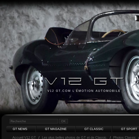
V12 GT.COM L'ÉMOTION AUTOMOBILE
GT NEWS
GT MAGAZINE
GT CLASSIC
GT SPORT
Accueil V12 GT
/
Les plus belles photos de GT et de Classic.
/
Photos Classic