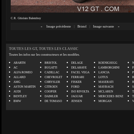
C.R. Ghislain Balemboy
«
Image précédente
|
Bristol
|
Image suivante
»
TOUTES LES GT, TOUTES LES CLASSIC
Toutes les infos sur les constructeurs et les modèles.
ABARTH
BRISTOL
DELAGE
KOENIGSEGG
N
AC
BUGATTI
DELAHAYE
LAMBORGHINI
P
ALFA ROMEO
CADILLAC
FACEL VEGA
LANCIA
ALLARD
CHEVROLET
FERRARI
LOTUS
AMG
CHRYSLER
FISKER
MASERATI
ASTON MARTIN
CITROEN
FORD
MAYBACH
AUDI
COOPER
ISO RIVOLTA
MCLAREN
BENTLEY
DAIMLER
JAGUAR
MERCEDES BENZ
BMW
DE TOMASO
JENSEN
MORGAN