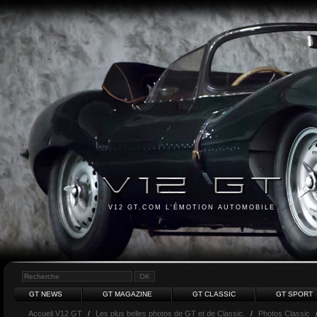
V12 GT.COM L'ÉMOTION AUTOMOBILE
GT NEWS
GT MAGAZINE
GT CLASSIC
GT SPORT
Accueil V12 GT
/
Les plus belles photos de GT et de Classic.
/
Photos Classic