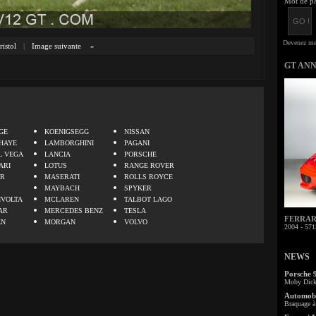
Mot de pa
ristol
|
Image suivante
»
GT AN
.
GE
KOENIGSEGG
NISSAN
HAYE
LAMBORGHINI
PAGANI
L VEGA
LANCIA
PORSCHE
ARI
LOTUS
RANGE ROVER
ER
MASERATI
ROLLS ROYCE
MAYBACH
SPYKER
IVOLTA
MCLAREN
TALBOT LAGO
AR
MERCEDES BENZ
TESLA
FERRARI 
EN
MORGAN
VOLVO
2004 - 571
NEWS
Porsche 
Moby Dick 
Automobi
Braquage à 