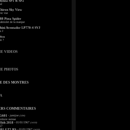
Monza SP1 & SP2
sé
Chiron Sky View
vec vue
88 Pista Spider
abriolet de la marque
ini Aventador LP770-4 SVJ
u J
Divo
le ?
IE VIDEOS
IE PHOTOS
TE DES MONTRES
A
ERS COMMENTAIRES
 G601
- jamijoe
(5/04)
oiture suisse
fith 2018
- 01/01/1967
(14/10)
67
991 GT2 RS
- 01/01/1967
(14/10)