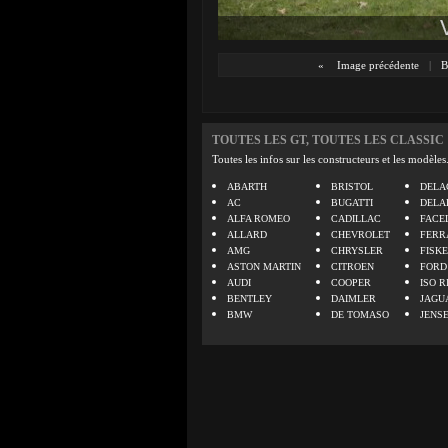
«
Image précédente
|
B
TOUTES LES GT, TOUTES LES CLASSIC
Toutes les infos sur les constructeurs et les modèles
ABARTH
BRISTOL
DELA
AC
BUGATTI
DELA
ALFA ROMEO
CADILLAC
FACE
ALLARD
CHEVROLET
FERR
AMG
CHRYSLER
FISK
ASTON MARTIN
CITROEN
FORD
AUDI
COOPER
ISO R
BENTLEY
DAIMLER
JAGU
BMW
DE TOMASO
JENS