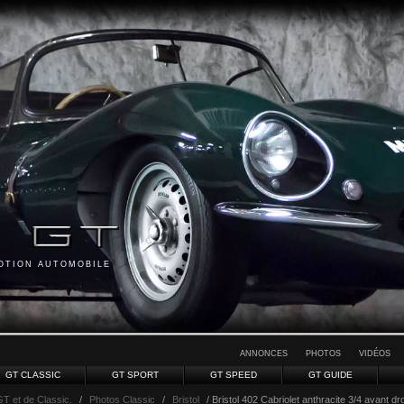
MOTION AUTOMOBILE
ANNONCES
PHOTOS
VIDÉOS
GT CLASSIC
GT SPORT
GT SPEED
GT GUIDE
GT et de Classic.
/
Photos Classic
/
Bristol
/ Bristol 402 Cabriolet anthracite 3/4 avant dro