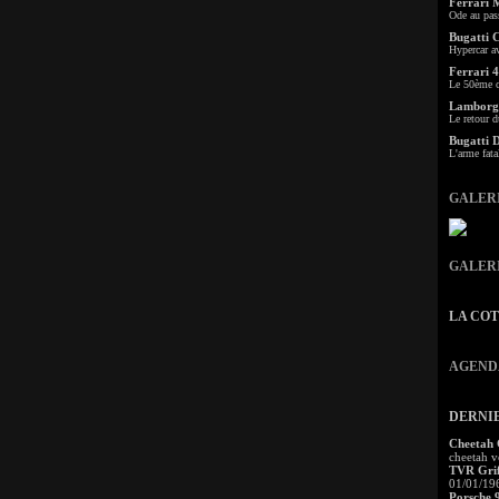
Ferrari 
Ode au pas
Bugatti 
Hypercar a
Ferrari 4
Le 50ème c
Lamborgh
Le retour d
Bugatti 
L'arme fata
GALER
GALER
LA CO
AGEND
DERNI
Cheetah
cheetah v
TVR Grif
01/01/19
Porsche 