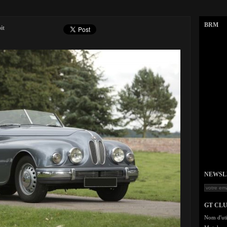
BRM
it
NEWSLET
GT CL
Nom d'uti