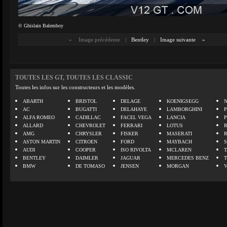
© Ghislain Balemboy
«
Image précédente
|
Bentley
|
Image suivante
»
TOUTES LES GT, TOUTES LES CLASSIC
Toutes les infos sur les constructeurs et les modèles.
ABARTH
BRISTOL
DELAGE
KOENIGSEGG
N
AC
BUGATTI
DELAHAYE
LAMBORGHINI
P
ALFA ROMEO
CADILLAC
FACEL VEGA
LANCIA
ALLARD
CHEVROLET
FERRARI
LOTUS
AMG
CHRYSLER
FISKER
MASERATI
ASTON MARTIN
CITROEN
FORD
MAYBACH
AUDI
COOPER
ISO RIVOLTA
MCLAREN
BENTLEY
DAIMLER
JAGUAR
MERCEDES BENZ
BMW
DE TOMASO
JENSEN
MORGAN