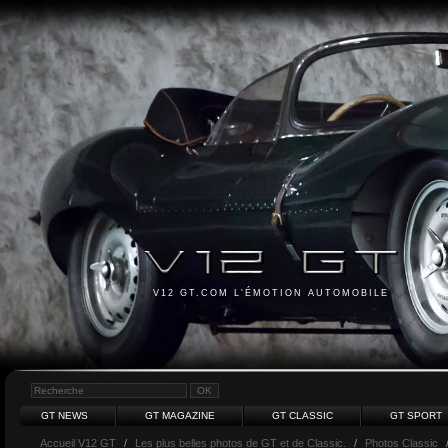
V12 GT.COM L'ÉMOTION AUTOMOBILE
GT NEWS
GT MAGAZINE
GT CLASSIC
GT SPORT
Accueil V12 GT
/
Les plus belles photos de GT et de Classic.
/
Photos Classic