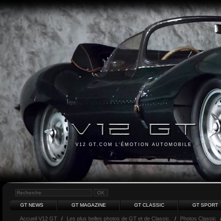
V12 GT.COM L'ÉMOTION AUTOMOBILE
GT NEWS
GT MAGAZINE
GT CLASSIC
GT SPORT
Accueil V12 GT
/
Les plus belles photos de GT et de Classic.
/
Photos Classic