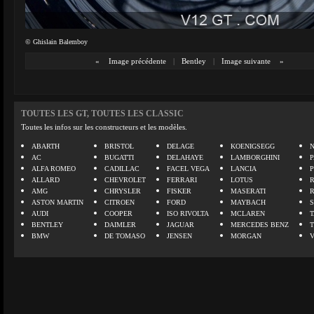
© Ghislain Balemboy
«
Image précédente
|
Bentley
|
Image suivante
»
TOUTES LES GT, TOUTES LES CLASSIC
Toutes les infos sur les constructeurs et les modèles.
ABARTH
BRISTOL
DELAGE
KOENIGSEGG
N
AC
BUGATTI
DELAHAYE
LAMBORGHINI
P
ALFA ROMEO
CADILLAC
FACEL VEGA
LANCIA
ALLARD
CHEVROLET
FERRARI
LOTUS
AMG
CHRYSLER
FISKER
MASERATI
ASTON MARTIN
CITROEN
FORD
MAYBACH
AUDI
COOPER
ISO RIVOLTA
MCLAREN
BENTLEY
DAIMLER
JAGUAR
MERCEDES BENZ
BMW
DE TOMASO
JENSEN
MORGAN