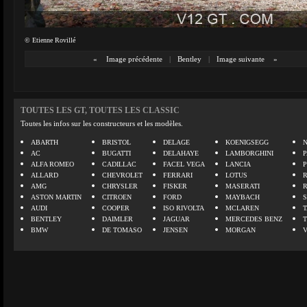
© Etienne Rovillé
«
Image précédente
|
Bentley
|
Image suivante
»
TOUTES LES GT, TOUTES LES CLASSIC
Toutes les infos sur les constructeurs et les modèles.
ABARTH
BRISTOL
DELAGE
KOENIGSEGG
N
AC
BUGATTI
DELAHAYE
LAMBORGHINI
P
ALFA ROMEO
CADILLAC
FACEL VEGA
LANCIA
ALLARD
CHEVROLET
FERRARI
LOTUS
AMG
CHRYSLER
FISKER
MASERATI
ASTON MARTIN
CITROEN
FORD
MAYBACH
AUDI
COOPER
ISO RIVOLTA
MCLAREN
BENTLEY
DAIMLER
JAGUAR
MERCEDES BENZ
BMW
DE TOMASO
JENSEN
MORGAN