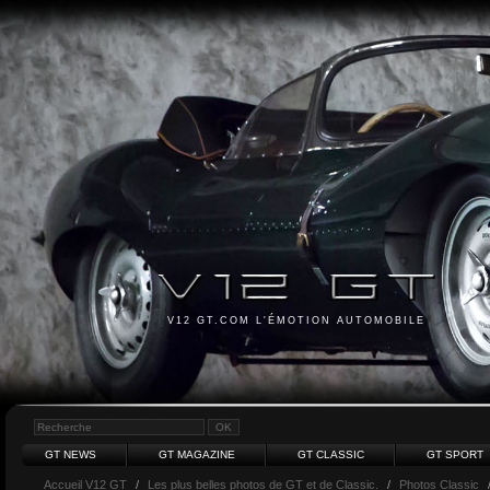
V12 GT.COM L'ÉMOTION AUTOMOBILE
GT NEWS
GT MAGAZINE
GT CLASSIC
GT SPORT
Accueil V12 GT
/
Les plus belles photos de GT et de Classic.
/
Photos Classic