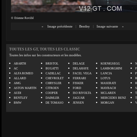
© Etienne Rovillé
«
Image précédente
|
Bentley
|
Image suivante
»
TOUTES LES GT, TOUTES LES CLASSIC
Toutes les infos sur les constructeurs et les modèles.
ABARTH
BRISTOL
DELAGE
KOENIGSEGG
N
AC
BUGATTI
DELAHAYE
LAMBORGHINI
P
ALFA ROMEO
CADILLAC
FACEL VEGA
LANCIA
ALLARD
CHEVROLET
FERRARI
LOTUS
AMG
CHRYSLER
FISKER
MASERATI
ASTON MARTIN
CITROEN
FORD
MAYBACH
AUDI
COOPER
ISO RIVOLTA
MCLAREN
BENTLEY
DAIMLER
JAGUAR
MERCEDES BENZ
BMW
DE TOMASO
JENSEN
MORGAN