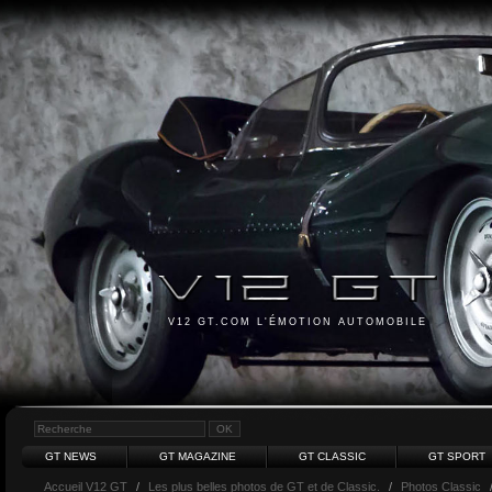
V12 GT.COM L'ÉMOTION AUTOMOBILE
GT NEWS
GT MAGAZINE
GT CLASSIC
GT SPORT
Accueil V12 GT
/
Les plus belles photos de GT et de Classic.
/
Photos Classic