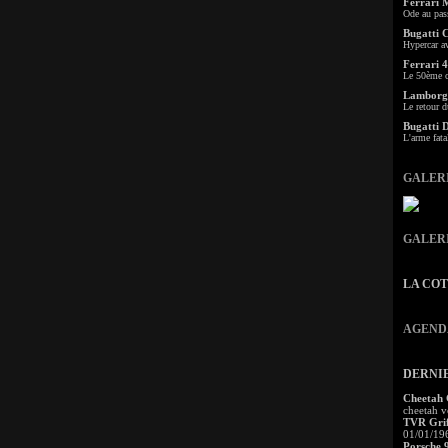
Ferrari 
Ode au pas
Bugatti 
Hypercar a
Ferrari 4
Le 50ème c
Lamborgh
Le retour d
Bugatti 
L'arme fata
GALER
GALER
LA CO
AGEND
DERNI
Cheetah
cheetah v
TVR Grif
01/01/19
Porsche 