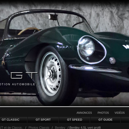
MOTION AUTOMOBILE
ANNONCES
PHOTOS
VIDÉOS
GT CLASSIC
GT SPORT
GT SPEED
GT GUIDE
GT et de Classic.
/
Photos Classic
/
Bentley
/ Bentley 4,5L vert profil