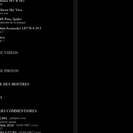
Monza SP1 & SP2
sé
Chiron Sky View
vec vue
88 Pista Spider
abriolet de la marque
ini Aventador LP770-4 SVJ
u J
Divo
le ?
IE VIDEOS
IE PHOTOS
TE DES MONTRES
A
ERS COMMENTAIRES
 G601
- jamijoe
(5/04)
oiture suisse
fith 2018
- 01/01/1967
(14/10)
67
991 GT2 RS
- 01/01/1967
(14/10)