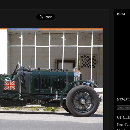
BRM
NEWSLET
GT CL
Nom d'uti