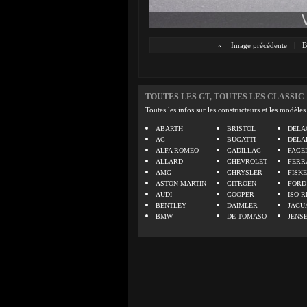
«
Image précédente
|
B
TOUTES LES GT, TOUTES LES CLASSIC
Toutes les infos sur les constructeurs et les modèles
ABARTH
BRISTOL
DELA
AC
BUGATTI
DELA
ALFA ROMEO
CADILLAC
FACE
ALLARD
CHEVROLET
FERR
AMG
CHRYSLER
FISK
ASTON MARTIN
CITROEN
FORD
AUDI
COOPER
ISO R
BENTLEY
DAIMLER
JAGU
BMW
DE TOMASO
JENS