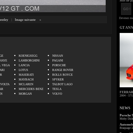
Mot de pa
entley
|
Image suivante
»
GT AN
.
GE
KOENIGSEGG
NISSAN
HAYE
LAMBORGHINI
PAGANI
L VEGA
LANCIA
PORSCHE
ARI
LOTUS
RANGE ROVER
ER
MASERATI
ROLLS ROYCE
MAYBACH
SPYKER
IVOLTA
MCLAREN
TALBOT LAGO
AR
MERCEDES BENZ
TESLA
FERRARI 
EN
MORGAN
VOLVO
2004 - 571
NEWS
Porsche 
Moby Dick 
Automobi
Braquage à 