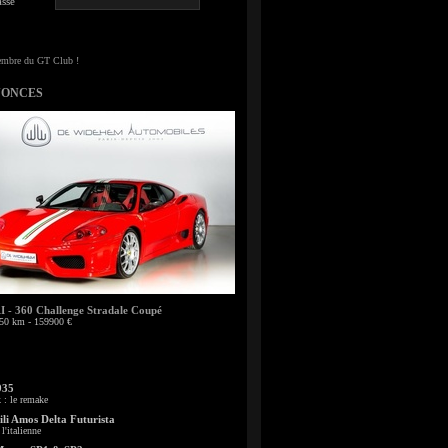
sse
NONCES
- 360 Challenge Stradale Coupé
50 km - 159900 €
935
: le remake
li Amos Delta Futurista
l'italienne