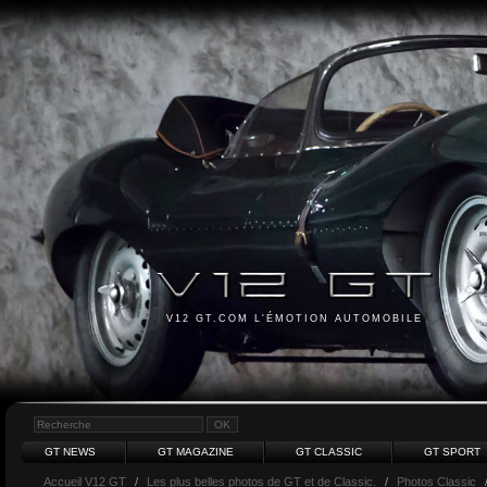
V12 GT.COM L'ÉMOTION AUTOMOBILE
GT NEWS
GT MAGAZINE
GT CLASSIC
GT SPORT
Accueil V12 GT
/
Les plus belles photos de GT et de Classic.
/
Photos Classic
/