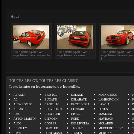
Audi
Audi Quattro Sport SWB
Audi Quattro Sport SWB
Audi Quattro Sport SWB
rouge Ieteren 3/4 arrière gauche
rouge Ieteren face arrière
rouge Ieteren 3/4 avant gau
2
TOUTES LES GT, TOUTES LES CLASSIC
Toutes les infos sur les constructeurs et les modèles.
ABARTH
BRISTOL
DELAGE
KOENIGSEGG
N
AC
BUGATTI
DELAHAYE
LAMBORGHINI
P
ALFA ROMEO
CADILLAC
FACEL VEGA
LANCIA
ALLARD
CHEVROLET
FERRARI
LOTUS
AMG
CHRYSLER
FISKER
MASERATI
ASTON MARTIN
CITROEN
FORD
MAYBACH
AUDI
COOPER
ISO RIVOLTA
MCLAREN
BENTLEY
DAIMLER
JAGUAR
MERCEDES BENZ
BMW
DE TOMASO
JENSEN
MORGAN