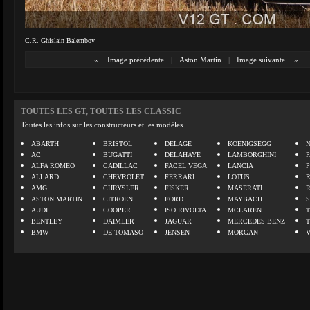
C.R. Ghislain Balemboy
«
Image précédente
|
Aston Martin
|
Image suivante
»
TOUTES LES GT, TOUTES LES CLASSIC
Toutes les infos sur les constructeurs et les modèles.
ABARTH
BRISTOL
DELAGE
KOENIGSEGG
N
AC
BUGATTI
DELAHAYE
LAMBORGHINI
P
ALFA ROMEO
CADILLAC
FACEL VEGA
LANCIA
ALLARD
CHEVROLET
FERRARI
LOTUS
AMG
CHRYSLER
FISKER
MASERATI
ASTON MARTIN
CITROEN
FORD
MAYBACH
AUDI
COOPER
ISO RIVOLTA
MCLAREN
BENTLEY
DAIMLER
JAGUAR
MERCEDES BENZ
BMW
DE TOMASO
JENSEN
MORGAN