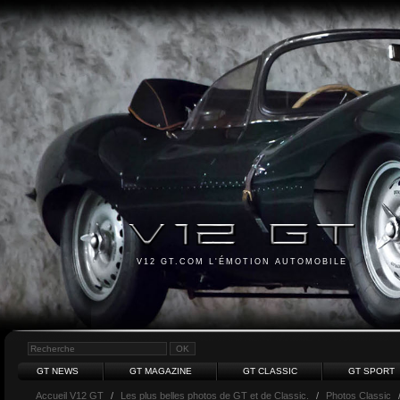
V12 GT.COM L'ÉMOTION AUTOMOBILE
GT NEWS
GT MAGAZINE
GT CLASSIC
GT SPORT
Accueil V12 GT
/
Les plus belles photos de GT et de Classic.
/
Photos Classic